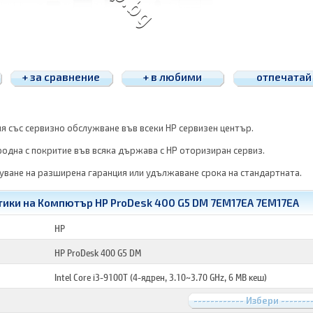
+ за сравнение
+ в любими
отпечатай
ия със сервизно обслужване във всеки HP сервизен център.
одна с покритие във всяка държава с HP оторизиран сервиз.
ване на разширена гаранция или удължаване срока на стандартната.
ики на Компютър HP ProDesk 400 G5 DM 7EM17EA 7EM17EA
HP
HP ProDesk 400 G5 DM
Intel Core i3-9100T (4-ядрен, 3.10~3.70 GHz, 6 MB кеш)
------------ Избери -------