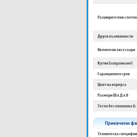
Разширителни слотов
Други възможности
Включени аксесоари
Кутия (захранване)
Гаранционен срок
Цвят на корпуса
Размери Ш х Д х В
Тегло без опаковка (с
Прикачени фа
Техническа специфи