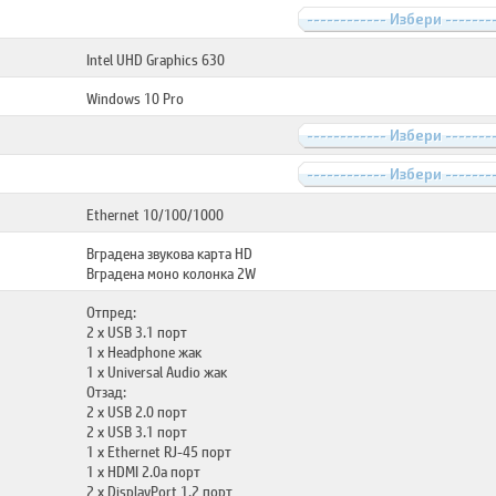
------------ Избери -------
Intel UHD Graphics 630
Windows 10 Pro
------------ Избери -------
------------ Избери -------
Ethernet 10/100/1000
Вградена звукова карта HD
Вградена моно колонка 2W
Отпред:
2 x USB 3.1 порт
1 x Headphone жак
1 x Universal Audio жак
Отзад:
2 x USB 2.0 порт
2 x USB 3.1 порт
1 x Ethernet RJ-45 порт
1 x HDMI 2.0a порт
2 x DisplayPort 1.2 порт