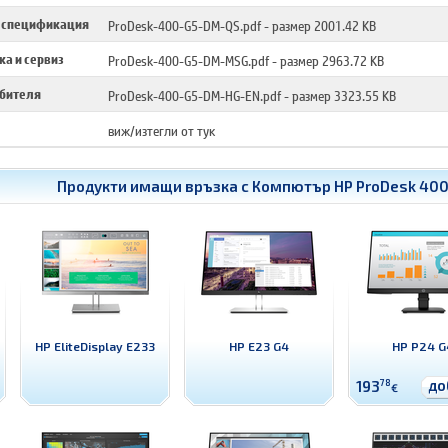
 спецификация
ProDesk-400-G5-DM-QS.pdf
- размер 2001.42 KB
а и сервиз
ProDesk-400-G5-DM-MSG.pdf
- размер 2963.72 KB
ебителя
ProDesk-400-G5-DM-HG-EN.pdf
- размер 3323.55 KB
виж/изтегли от тук
Продукти имащи връзка с
Компютър HP ProDesk 400
HP EliteDisplay E233
HP E23 G4
HP P24 G
до
193
78
€