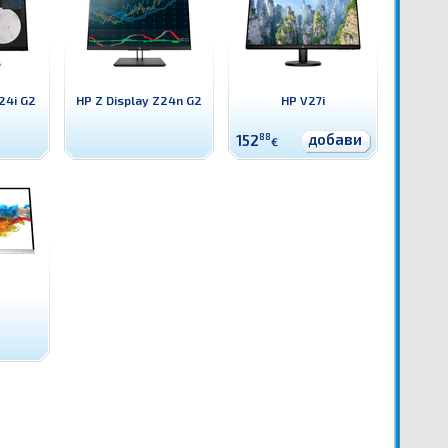
24i G2
HP Z Display Z24n G2
HP V27i
добави
152
88
€