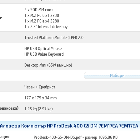
2 x SODIMM слот
1 x M.2 PCIe x1 2230
е
1 x M.2 PCIe x4 2280
1 x 2.5" internal drive bay
Trusted Platform Module (TPM) 2.0
HP USB Optical Mouse
HP USB Value Keyboard
Desktop Mini (65W външно)
------------ Избери -------
Черен + Сребрист
177 x 175 x 34 mm
 опаковка)
1.25 kg (2.97 kg)
йлове за Компютър HP ProDesk 400 G5 DM 7EM17EA 7EM17EA
кация
ProDesk-400-G5-DM-DS.pdf
- размер 1095.86 KB