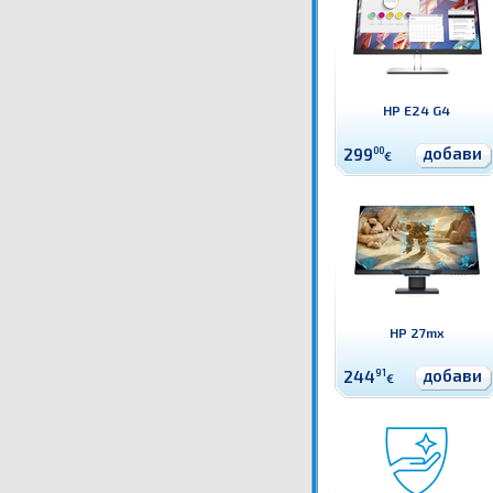
HP E24 G4
добави
299
00
€
HP 27mx
добави
244
91
€