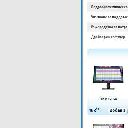
Подробна техническа
Упътване за поддръжк
Ръководство за потр
Драйвери и софтуер
HP P22 G4
добави
168
22
€