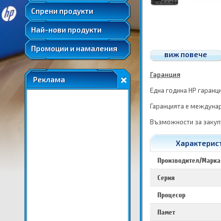
Удължени и допълнителни гаранции
Спрени продукти
Най-нови продукти
Промоции и намаления
виж повече
Гаранция
Реклама
Една година HP гаранц
Гаранцията е междунар
Възможности за закупу
Характерист
Производител/Марка
Серия
Процесор
Памет