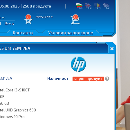
026 | 2588 продукта
продукта
л
|
Вход
Контакти
Условия за ползване
G5 DM 7EM17EA
EM17EA
Наличност:
спрян продукт
ntel Core i3-9100T
 GB
56 GB
ntel UHD Graphics 630
indows 10 Pro