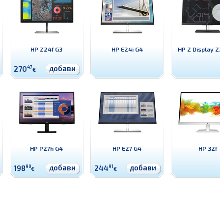
HP Z24f G3
HP E24i G4
HP Z Display Z
добави
270
47
€
HP P27h G4
HP E27 G4
HP 32f
добави
добави
198
90
244
91
€
€