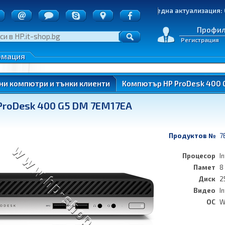
точки
Последна актуализация: 05.08.2
д на пратките
е на стоки
Профи
Регистрация
денциалност
 по ОП ИК
рмация
нтери)
ни компютри и тънки клиенти
Компютър HP ProDesk 400 
roDesk 400 G5 DM 7EM17EA
ung
Продуктов №
7
Процесор
I
Памет
8
ung
Диск
2
Видео
I
ОС
W