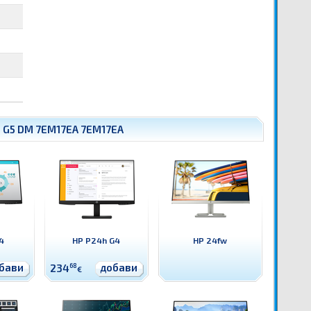
 G5 DM 7EM17EA 7EM17EA
4
HP P24h G4
HP 24fw
бави
добави
234
68
€