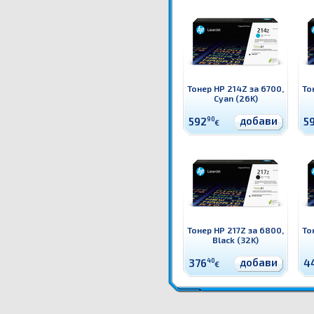
Тонер HP 214Z за 6700,
То
Cyan (26K)
добави
592
90
5
€
Тонер HP 217Z за 6800,
То
Black (32K)
добави
376
40
4
€
W2411A Тонер HP 216A за M182/M183, Cyan (0.9K) Оригинален HP консуматив - тонер касета