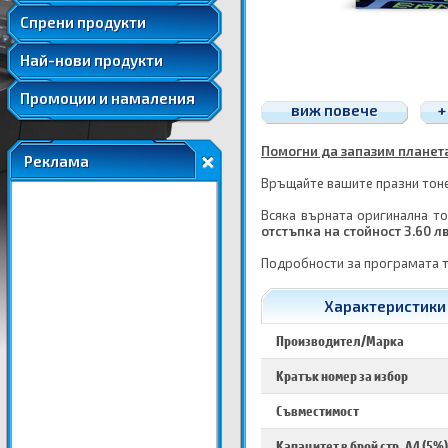
Удължени и допълнителни гаранции
Спрени продукти
Най-нови продукти
Промоции и намаления
виж повече
+
Помогни да запазим планетат
Реклама
Връщайте вашите празни тонер
Всяка върната оригинална то
отстъпка на стойност 3.60 л
Подробности за програмата 
Характеристики 
Производител/Марка
Кратък номер за избор
Съвместимост
Капацитет в брой стр. A4 (5%)