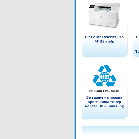
HP Color LaserJet Pro
H
M182n mfp
4
Връщане на празна
оригинална тонер
касета HP и Samsung