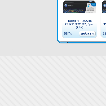
Тонер HP 125A за
CP1215/CM1312, Cyan
CP
(1.4K)
добави
95
90
9
€
W2073A Тонер HP 117A за 150/178/179, Magenta (0.7K) Оригинален HP консуматив - тонер кас
Magenta (0.7K)
W2073A Тонер HP 117A за 150/178/179, Magenta (0.7K) цена
W2073A Тонер HP 117
(0.7K)
W2073A То