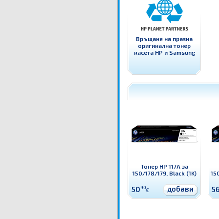
Връщане на празна
оригинална тонер
касета HP и Samsung
Тонер HP 117A за
150/178/179, Black (1K)
150
добави
50
90
5
€