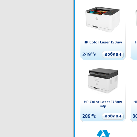
HP Color Laser 150nw
добави
249
00
€
HP Color Laser 178nw
H
mfp
добави
289
00
3
€