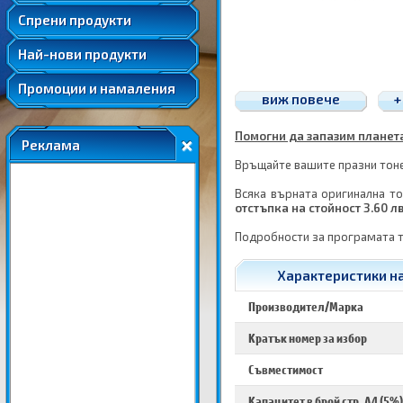
Удължени и допълнителни гаранции
Спрени продукти
Най-нови продукти
Промоции и намаления
виж повече
+
Помогни да запазим планетат
Реклама
Връщайте вашите празни тонер
Всяка върната оригинална то
отстъпка на стойност 3.60 л
Подробности за програмата 
Характеристики на 
Производител/Марка
Кратък номер за избор
Съвместимост
Капацитет в брой стр. A4 (5%)