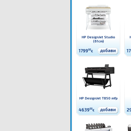
HP DesignJet Studio
(61cm)
добави
1799
00
1
€
HP DesignJet T850 mfp
добави
4639
00
2
€