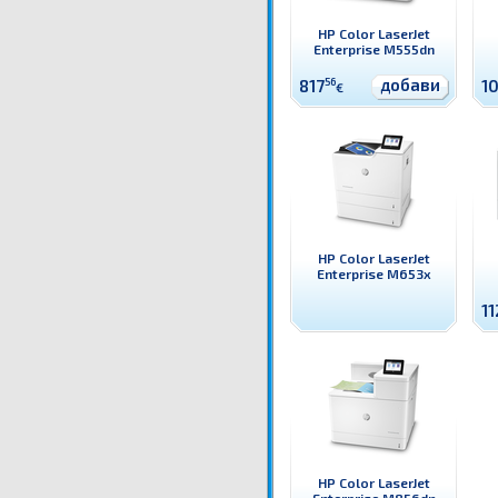
HP Color LaserJet
Enterprise M555dn
добави
817
56
1
€
HP Color LaserJet
Enterprise M653x
11
HP Color LaserJet