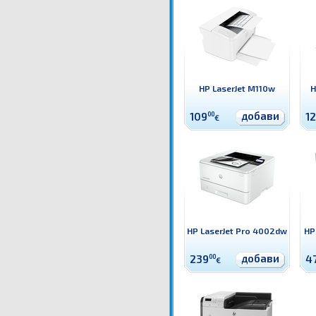
HP LaserJet M110w
H
добави
109
00
1
€
HP LaserJet Pro 4002dw
HP
добави
239
00
4
€