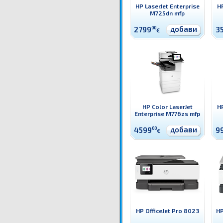
HP LaserJet Enterprise
HP
M725dn mfp
добави
2799
00
3
€
HP Color LaserJet
HP
Enterprise M776zs mfp
добави
4599
00
9
€
HP OfficeJet Pro 8023
HP