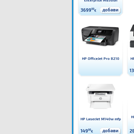
Enterprise M856dn
добави
3699
00
€
HP OfficeJet Pro 8210
HP
1
H
HP LaserJet M140w mfp
добави
149
00
2
€