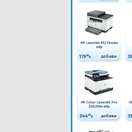
HP LaserJet M234sdw
mfp
добави
179
00
3
€
HP Color LaserJet Pro
H
3302fdn mfp
добави
344
00
3
€