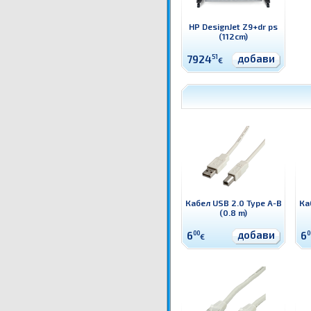
HP DesignJet Z9+dr ps
(112cm)
добави
7924
51
€
Кабел USB 2.0 Type A-B
Ка
(0.8 m)
добави
6
00
6
0
€