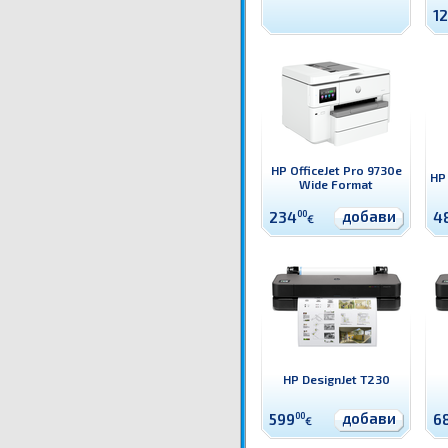
1
HP OfficeJet Pro 9730e
HP
Wide Format
добави
234
00
4
€
HP DesignJet T230
добави
599
00
6
€