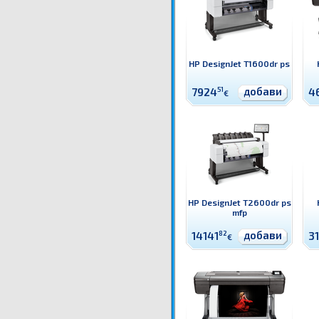
HP DesignJet T1600dr ps
добави
7924
51
4
€
HP DesignJet T2600dr ps
mfp
добави
14141
82
3
€