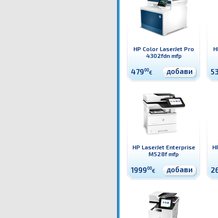
HP Color LaserJet Pro
H
4302fdn mfp
добави
479
00
5
€
HP LaserJet Enterprise
HP
M528f mfp
добави
1999
00
2
€