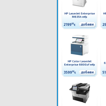
HP LaserJet Enterprise
HP
M635h mfp
добави
2199
00
2
€
HP Color LaserJet
E
Enterprise 6800zf mfp
добави
3599
00
5
€