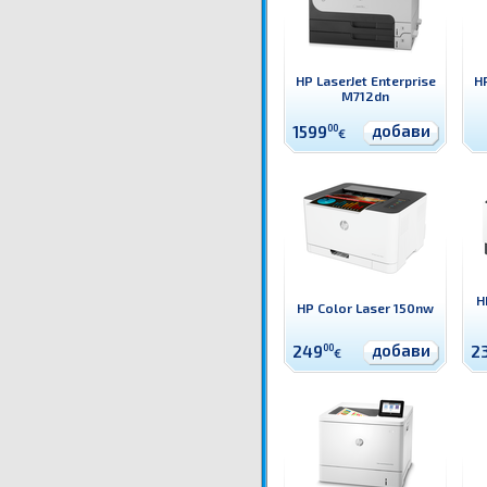
HP LaserJet Enterprise
HP
M712dn
добави
1599
00
€
H
HP Color Laser 150nw
добави
249
00
2
€