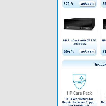
добави
572
14
55
€
HP ProDesk 400 G7 SFF
HP
293Z2EA
добави
664
16
8
€
Продук
HP 3 Year Return for
H
Repair Hardware Support
Rep
for Notebooks