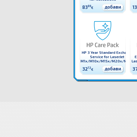
добави
83
86
1
€
HP 3 Year Standard Exchange
Service for LaserJet
E
M1x/M10x/M15x/M20x/M25x
Las
добави
32
72
3
€
U10N3E HP 3 Year Next Business Day Onsite Hardware Support for Desktops Оригинална HP га
Support for Desktops
Снимки U10N3E HP 3 Year Next Business Day Onsite Hardware Support for
Драйвери U10N3E HP 3 Year Next Business Day Onsite Hardware Support for Desktops
Свързан