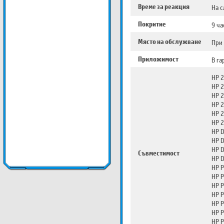
Време за реакция
На 
Покритие
9 ча
Място на обслужване
При
Приложимост
В га
HP 2
HP 2
HP 
HP 
HP 
HP 2
HP D
HP D
HP D
Съвместимост
HP D
HP P
HP P
HP P
HP P
HP P
HP P
HP P