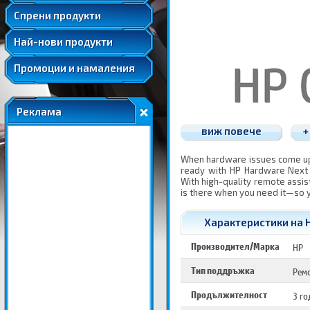
Удължени и допълнителни гаранции
Спрени продукти
Най-нови продукти
Промоции и намаления
Реклама
виж повече
+
When hardware issues come up, 
ready with HP Hardware Next 
With high-quality remote assis
is there when you need it—so y
Характеристики на HP
Производител/Марка
HP
Тип поддръжка
Ремо
Продължителност
3 г