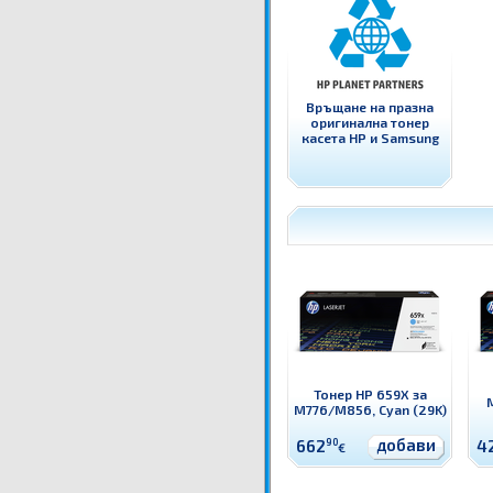
Връщане на празна
оригинална тонер
касета HP и Samsung
Тонер HP 659X за
M776/M856, Cyan (29K)
добави
662
90
4
€