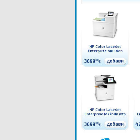
HP Color LaserJet
Enterprise M856dn
добави
3699
00
€
HP Color LaserJet
Enterprise M776dn mfp
E
добави
3699
00
4
€