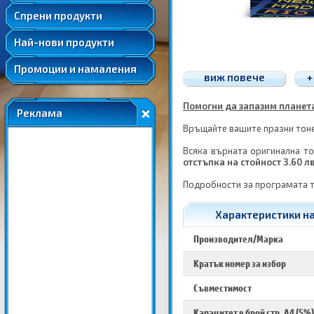
Удължени и допълнителни гаранции
Спрени продукти
Най-нови продукти
Промоции и намаления
виж повече
+
Помогни да запазим планетат
Реклама
Връщайте вашите празни тонер
Всяка върната оригинална то
отстъпка на стойност 3.60 л
Подробности за програмата 
Характеристики на
Производител/Марка
Кратък номер за избор
Съвместимост
Капацитет в брой стр. A4 (5%)