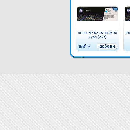
Тонер HP 822A за 9500,
То
Cyan (25K)
добави
188
90
€
W2013X Тонер HP 659X за M776/M856, Magenta (29K) Оригинален HP консуматив - тонер кас
Magenta (29K)
W2013X Тонер HP 659X за M776/M856, Magenta (29K) цена
W2013X Тонер HP 65
(29K)
W2013X То