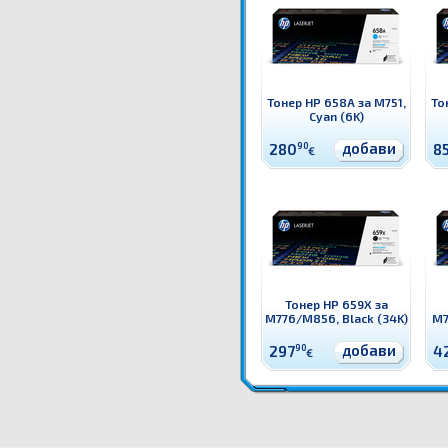
Тонер HP 658A за M751,
То
Cyan (6K)
добави
280
90
8
€
Тонер HP 659X за
M776/M856, Black (34K)
M7
добави
297
90
4
€
W2003A Тонер HP 658A за M751, Magenta (6K) Оригинален HP консуматив - тонер касета
Цени
658A за M751, Magenta (6K) цена
W2003A Тонер HP 658A за M751, Magenta (6K) доставка
Драйве