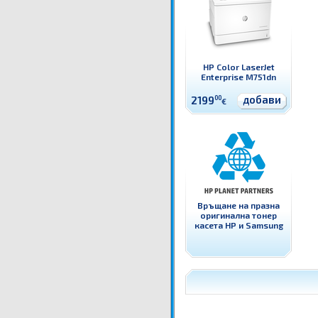
HP Color LaserJet
Enterprise M751dn
добави
2199
00
€
Връщане на празна
оригинална тонер
касета HP и Samsung