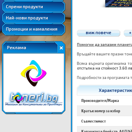
Удължени и допълнителни гаранции
Спрени продукти
Най-нови продукти
Промоции и намаления
виж повече
+
Помогни да запазим планетат
Реклама
Връщайте вашите празни тонер
Всяка върната оригинална то
отстъпка на стойност 3.60 л
Подробности за програмата 
Характеристики
Производител/Марка
Кратък номер за избор
Съвместимост
Капацитет в брой стр. A4 (5%)