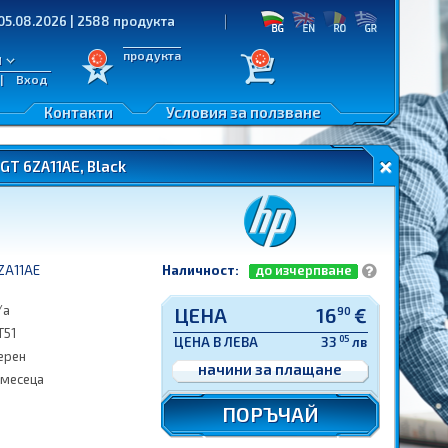
.2026 | 2588 продукта
продукта
л
|
Вход
Контакти
Условия за ползване
GT 6ZA11AE, Black
ZA11AE
Наличност:
до изчерпване
/a
ЦЕНА
16
€
90
T51
05
ЦЕНА В ЛЕВА
33
лв
ерен
начини за плащане
 месеца
ПОРЪЧАЙ