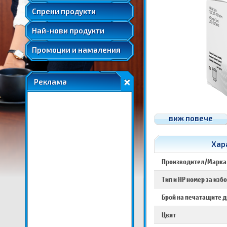
Удължени и допълнителни гаранции
Спрени продукти
Най-нови продукти
Промоции и намаления
Реклама
виж повече
Хара
Производител/Марка
Тип и HP номер за изб
Брой на печатащите 
Цвят