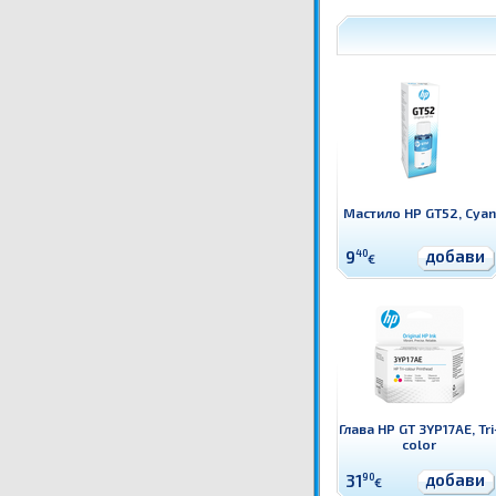
Мастило HP GT52, Cyan
добави
9
40
€
Глава HP GT 3YP17AE, Tri
color
добави
31
90
€