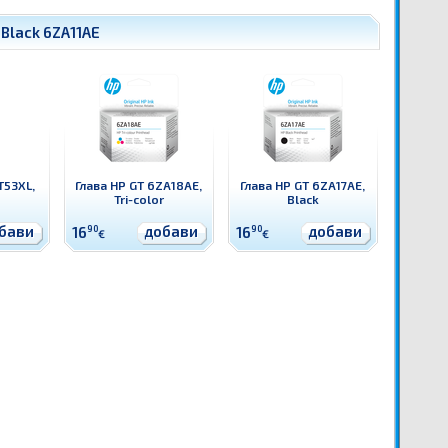
 Black 6ZA11AE
T53XL,
Глава HP GT 6ZA18AE,
Глава HP GT 6ZA17AE,
Tri-color
Black
бави
добави
добави
16
90
16
90
€
€