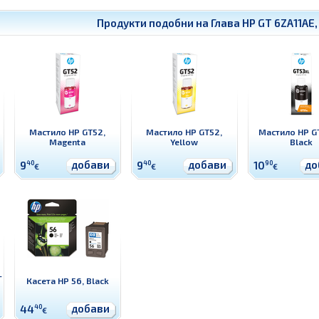
Продукти подобни на
Глава HP GT 6ZA11AE,
Мастило HP GT52,
Мастило HP GT52,
Мастило HP G
Magenta
Yellow
Black
добави
добави
до
9
40
9
40
10
90
€
€
€
-
Касета HP 56, Black
добави
44
40
€