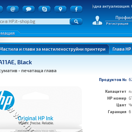
точки
Последна актуализация: 05.08
д на пратките
е на стоки
Профи
Регистрация
денциалност
 по ОП ИК
рмация
нтери)
Мастила и глави за мастиленоструйни принтери
Глава HP 
A11AE, Black
ung
суматив - печатаща глава
Продуктов №
6
Капацитет
n
HP номер
G
ung
Цвят
Ч
Гаранция
6