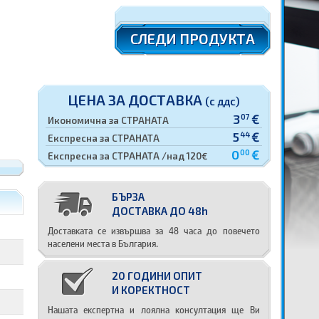
СЛЕДИ ПРОДУКТА
ЦЕНА ЗА ДОСТАВКА
(с ддс)
3
€
07
Икономична за СТРАНАТА
5
€
44
Експресна за СТРАНАТА
0
€
00
Експресна за СТРАНАТА /над 120€
БЪРЗА
ДОСТАВКА ДО 48h
Доставката се извършва за 48 часа до повечето
населени места в България.
20 ГОДИНИ ОПИТ
И КОРЕКТНОСТ
Нашата експертна и лоялна консултация ще Ви