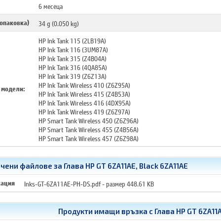
6 месеца
 опаковка)
34 g (0.050 kg)
HP Ink Tank 115 (2LB19A)
HP Ink Tank 116 (3UM87A)
HP Ink Tank 315 (Z4B04A)
HP Ink Tank 316 (4QA85A)
HP Ink Tank 319 (Z6Z13A)
HP Ink Tank Wireless 410 (Z6Z95A)
 модели:
HP Ink Tank Wireless 415 (Z4B53A)
HP Ink Tank Wireless 416 (4DX95A)
HP Ink Tank Wireless 419 (Z6Z97A)
HP Smart Tank Wireless 450 (Z6Z96A)
HP Smart Tank Wireless 455 (Z4B56A)
HP Smart Tank Wireless 457 (Z6Z98A)
чени файлове за Глава HP GT 6ZA11AE, Black 6ZA11AE
кация
Inks-GT-6ZA11AE-PH-DS.pdf
- размер 448.61 KB
Продукти имащи връзка с
Глава HP GT 6ZA11A