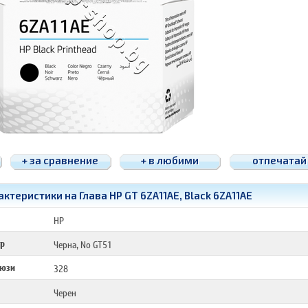
+ за сравнение
+ в любими
отпечатай
ктеристики на Глава HP GT 6ZA11AE, Black 6ZA11AE
HP
ор
Черна, No GT51
дюзи
328
Черен