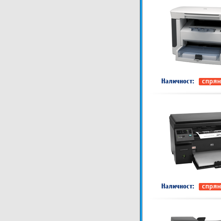
Наличност:
спрян
Наличност:
спрян