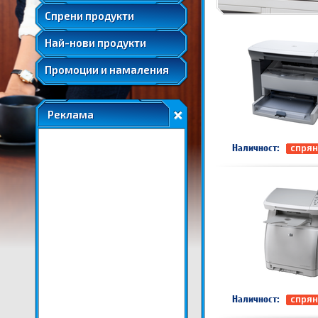
Удължени и допълнителни гаранции
Спрени продукти
Най-нови продукти
Промоции и намаления
Реклама
Наличност:
спрян
Наличност:
спрян