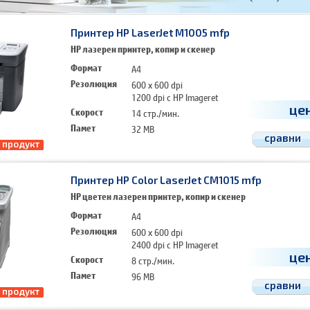
Принтер HP LaserJet M1005 mfp
HP лазерен принтер, копир и скенер
Формат
A4
Резолюция
600 x 600 dpi
1200 dpi с HP Imageret
це
Скорост
14 стр./мин.
Памет
32 MB
сравни
 продукт
Принтер HP Color LaserJet CM1015 mfp
HP цветен лазерен принтер, копир и скенер
Формат
A4
Резолюция
600 x 600 dpi
2400 dpi с HP Imageret
це
Скорост
8 стр./мин.
Памет
96 MB
сравни
 продукт