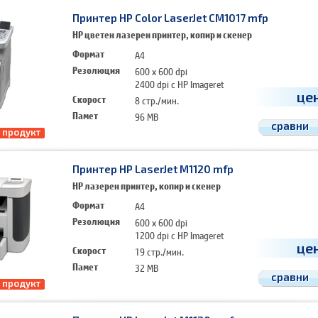
Принтер HP Color LaserJet CM1017 mfp
HP цветен лазерен принтер, копир и скенер
Формат
A4
Резолюция
600 x 600 dpi
2400 dpi с HP Imageret
це
Скорост
8 стр./мин.
Памет
96 MB
сравни
 продукт
Принтер HP LaserJet M1120 mfp
HP лазерен принтер, копир и скенер
Формат
A4
Резолюция
600 x 600 dpi
1200 dpi с HP Imageret
це
Скорост
19 стр./мин.
Памет
32 MB
сравни
 продукт