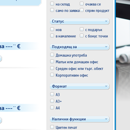
на склад
очаква се
само по заявка
спрян продукт
Статус
нов
с подарък
в намаление
с бонус точки
на
---
€
--
Подходящ за
Домашна употреба
Малък или домашен офис
Среден офис или търг. обект
Корпоративен офис
Формат
A3
A3+
на
---
€
--
A4
Налични функции
Цветен печат