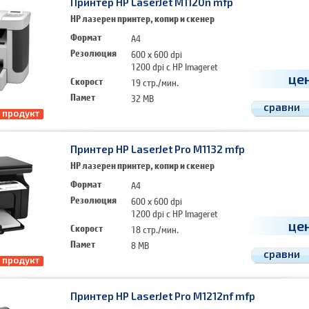
Принтер HP LaserJet M1120n mfp
HP лазерен принтер, копир и скенер
Формат
A4
Резолюция
600 x 600 dpi
1200 dpi с HP Imageret
це
Скорост
19 стр./мин.
Памет
32 MB
сравни
 продукт
Принтер HP LaserJet Pro M1132 mfp
HP лазерен принтер, копир и скенер
Формат
A4
Резолюция
600 x 600 dpi
1200 dpi с HP Imageret
це
Скорост
18 стр./мин.
Памет
8 MB
сравни
 продукт
Принтер HP LaserJet Pro M1212nf mfp