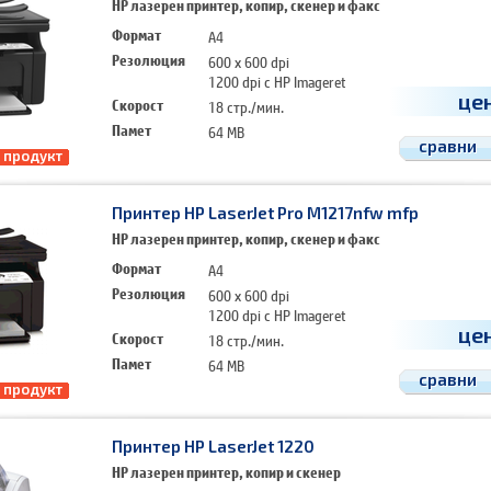
HP лазерен принтер, копир, скенер и факс
Формат
A4
Резолюция
600 x 600 dpi
1200 dpi с HP Imageret
це
Скорост
18 стр./мин.
Памет
64 MB
сравни
 продукт
Принтер HP LaserJet Pro M1217nfw mfp
HP лазерен принтер, копир, скенер и факс
Формат
A4
Резолюция
600 x 600 dpi
1200 dpi с HP Imageret
це
Скорост
18 стр./мин.
Памет
64 MB
сравни
 продукт
Принтер HP LaserJet 1220
HP лазерен принтер, копир и скенер