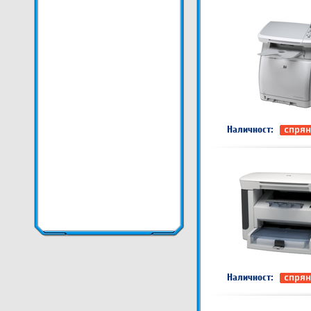
Наличност:
спрян
Наличност:
спрян