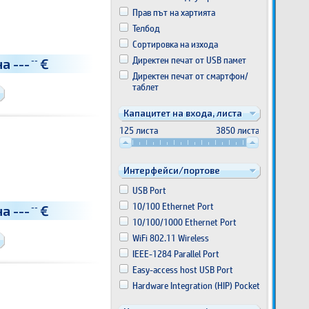
Прав път на хартията
Телбод
Сортировка на изхода
Директен печат от USB памет
на
---
€
--
Директен печат от смартфон/
таблет
Капацитет на входа, листа
125 листа
3850 листа
Интерфейси/портове
USB Port
10/100 Ethernet Port
на
---
€
--
10/100/1000 Ethernet Port
WiFi 802.11 Wireless
IEEE-1284 Parallel Port
Easy-access host USB Port
Hardware Integration (HIP) Pocket