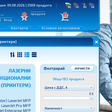
08.2026 | 2588 продукта
продукта
л
|
Вход
ане
Контакти
Условия за ползване
ринтери)
еждани
изчисти
Филтрирай
ЛАЗЕРНИ
КЦИОНАЛНИ
Общо
182
продукт
а
 (ПРИНТЕРИ)
Цена с ДДС, €
0 €
olor) LaserJet MFP
) LaserJet Pro MFP
Наличност
Jet Enterprise MFP