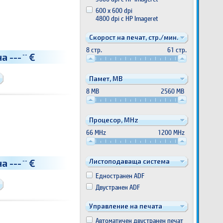
600 x 600 dpi
4800 dpi с HP Imageret
Скорост на печат, стр./мин.
8 стр.
61 стр.
на
---
€
--
Памет, MB
8 MB
2560 MB
Процесор, MHz
66 MHz
1200 MHz
на
---
€
--
Листоподаваща система
Едностранен ADF
Двустранен ADF
Управление на печата
Автоматичен двустранен печат