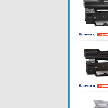
Наличност:
спрян
Наличност:
спрян