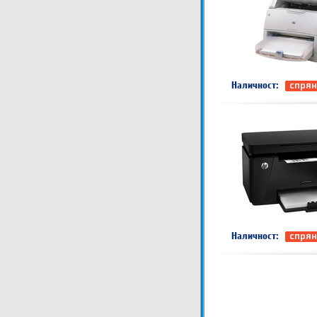
Наличност:
спрян
Наличност:
спрян