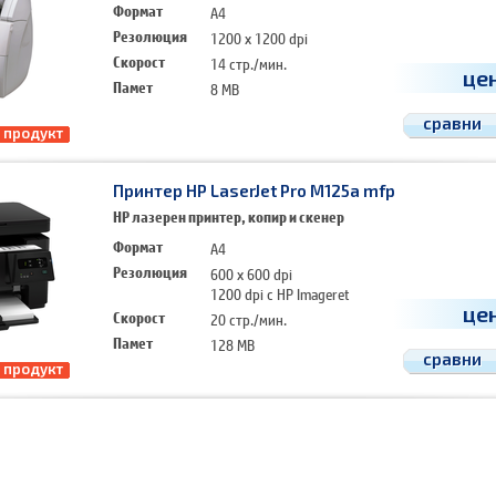
Формат
A4
Резолюция
1200 x 1200 dpi
Скорост
14 стр./мин.
це
Памет
8 MB
сравни
 продукт
Принтер HP LaserJet Pro M125a mfp
HP лазерен принтер, копир и скенер
Формат
A4
Резолюция
600 x 600 dpi
1200 dpi с HP Imageret
це
Скорост
20 стр./мин.
Памет
128 MB
сравни
 продукт