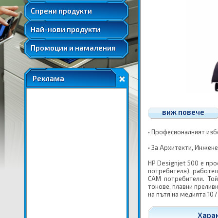
Удължени и допълнителни гаранции
Спрени продукти
Най-нови продукти
Промоции и намаления
Реклама
виж повече
• Професионалният изб
• За Архитекти, Инжен
HP Designjet 500 е пр
потребителя), работещ
CAM потребители. Той
тонове, плавни прелив
на пътя на медията 107 
Харак