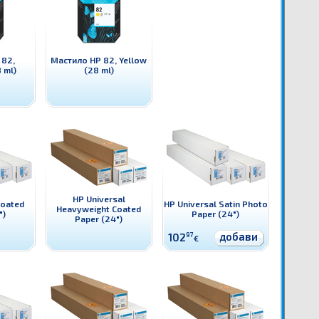
 82,
Мастило HP 82, Yellow
 ml)
(28 ml)
HP Universal
Coated
HP Universal Satin Photo
Heavyweight Coated
")
Paper (24")
Paper (24")
добави
102
97
€