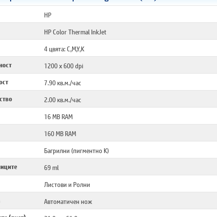
HP
HP Color Thermal InkJet
4 цвята: C,M,Y,K
ност
1200 x 600 dpi
ост
7.90 кв.м./час
ство
2.00 кв.м./час
16 MB RAM
160 MB RAM
Багрилни (пигментно K)
ниците
69 ml
Листови и Ролни
а
Автоматичен нож