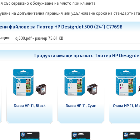
я със сервизно обслужване на място при клиента.
ване на допълнителна гаранция или удължаване срока на стандартната
ни файлове за Плотер HP DesignJet 500 (24") C7769B
кация
dj500.pdf
- размер 75.81 KB
Продукти имащи връзка с
Плотер HP DesignJet
Глава HP 11, Black
Глава HP 11, Cyan
Глава HP 11, M