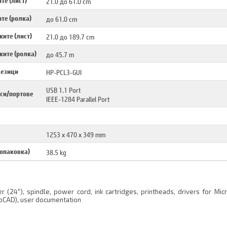
те (лист)
21.0 до 61.0 cm
те (ролка)
до 61.0 cm
ите (лист)
21.0 до 189.7 cm
ките (ролка)
до 45.7 m
 езици
HP-PCL3-GUI
USB 1.1 Port
си/портове
IEEE-1284 Parallel Port
1253 x 470 x 349 mm
 опаковка)
38.5 kg
r (24"), spindle, power cord, ink cartridges, printheads, drivers for Mic
oCAD), user documentation