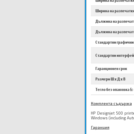
Ширина на разпечатки
Ширина на разпечатки
Дължина на разпечатк
Дължина на разпечат
Стандартни графични
Стандартни интерфей
Гаранционен срок
Размери Ш х Д х В
Тегло без опаковка (с
Комплекта съдържа
HP Designjet 500 printe
Windows (including Aut
Гаранция