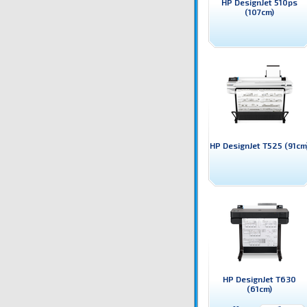
HP DesignJet 510ps
(107cm)
HP DesignJet T525 (91cm
HP DesignJet T630
(61cm)