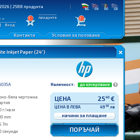
8 продукта
продукта
л
|
Вход
Контакти
Условия за ползване
te Inkjet Paper (24")
6035A
Наличност:
до изчерпване
рко-бяла чертожна
ЦЕНА
25
€
40
артия
68
ЦЕНА В ЛЕВА
49
лв
0 г/кв.м
начини за плащане
10 mm
5.7m
ПОРЪЧАЙ
0 секунди