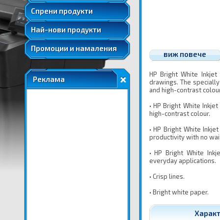
Удължени и допълнителни гаранции
Спрени продукти
Най-нови продукти
Промоции и намаления
виж повече
HP Bright White Inkjet
Реклама
drawings. The specially
and high-contrast colour
• HP Bright White Inkjet
high-contrast colour.
• HP Bright White Inkje
productivity with no wai
• HP Bright White Inkj
everyday applications.
• Crisp lines.
• Bright white paper.
Характе