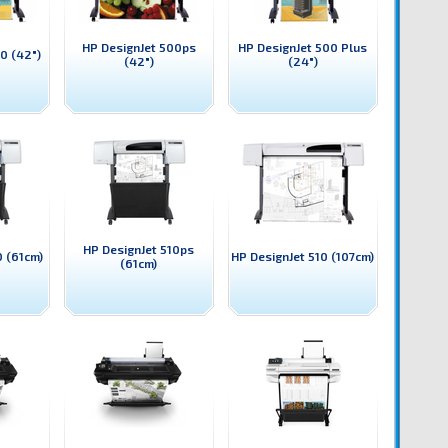
HP DesignJet 500ps
HP DesignJet 500 Plus
0 (42")
(42")
(24")
HP DesignJet 510ps
0 (61cm)
HP DesignJet 510 (107cm)
(61cm)