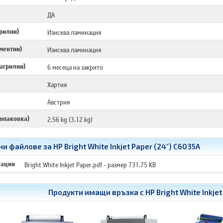
ДА
рилни)
Изисква ламинация
ментни)
Изисква ламинация
агрилни)
6 месеца на закрито
Хартия
Австрия
 опаковка)
2.56 kg (3.12 kg)
и файлове за HP Bright White Inkjet Paper (24") C6035A
кация
Bright White Inkjet Paper.pdf
- размер 731.75 KB
Продукти имащи връзка с
HP Bright White Inkje