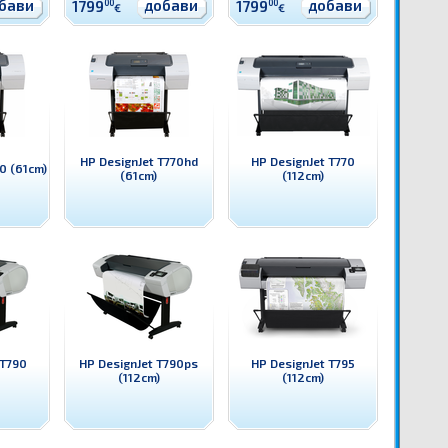
бави
добави
добави
1799
00
1799
00
€
€
HP DesignJet T770hd
HP DesignJet T770
0 (61cm)
(61cm)
(112cm)
 T790
HP DesignJet T790ps
HP DesignJet T795
(112cm)
(112cm)