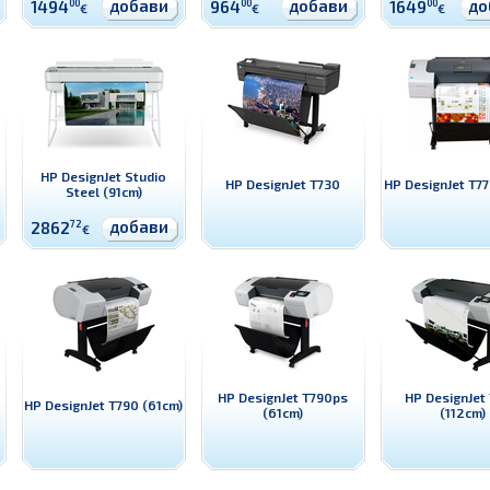
добави
добави
до
1494
00
964
00
1649
00
€
€
€
HP DesignJet Studio
HP DesignJet T730
HP DesignJet T77
Steel (91cm)
добави
2862
72
€
HP DesignJet T790ps
HP DesignJet
HP DesignJet T790 (61cm)
(61cm)
(112cm)