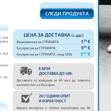
СЛЕДИ ПРОДУКТА
ЦЕНА ЗА ДОСТАВКА
(с ддс)
r line
5
€
59
lution
Икономична за СТРАНАТА
9
€
50
Експресна за СТРАНАТА
0
€
ls and
00
Експресна за СТРАНАТА /над 120€
aximum
БЪРЗА
ДОСТАВКА ДО 48h
ct for
Доставката се извършва за 48 часа до повечето
населени места в България.
20 ГОДИНИ ОПИТ
И КОРЕКТНОСТ
Нашата експертна и лоялна консултация ще Ви