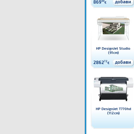
добави
869
00
€
HP DesignJet Studio
(91cm)
добави
2862
72
€
HP DesignJet T770hd
(112cm)