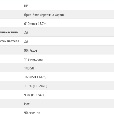
HP
Ярко-бяла чертожна хартия
610mm x 45.7m
лни мастила
ДА
нтни мастила
ДА
90 г/кв.м
119 микрона
140 SU
168 (ISO 11475)
113% (ISO 2470)
93% (ISO 2471)
Мат
90 секунди