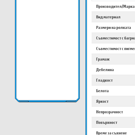
Производител/Марка
Вид материал
Размери на ролката
Съвместимост с багри
Съвместимост с пигме
Грамаж
Дебелина
Гладкост
Белота
Яркост
Непрозрачност
Повърхност
Време за съхнене