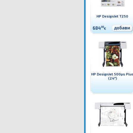
HP DesignJet T250
добави
684
00
€
HP DesignJet 500ps Plu
(24")