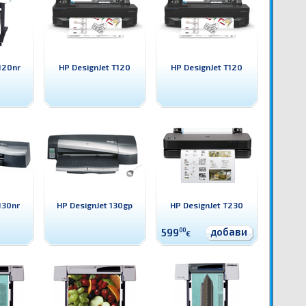
120nr
HP DesignJet T120
HP DesignJet T120
130nr
HP DesignJet 130gp
HP DesignJet T230
добави
599
00
€