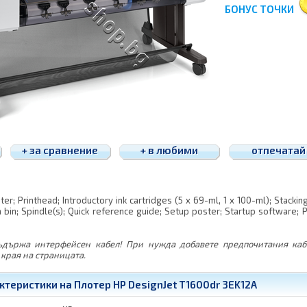
БОНУС ТОЧКИ
+ за сравнение
+ в любими
отпечатай
er; Printhead; Introductory ink cartridges (5 x 69-ml, 1 x 100-ml); Stacking
 bin; Spindle(s); Quick reference guide; Setup poster; Startup software;
съдържа интерфейсен кабел! При нужда добавете предпочитания каб
края на страницата.
ктеристики на Плотер HP DesignJet T1600dr 3EK12A