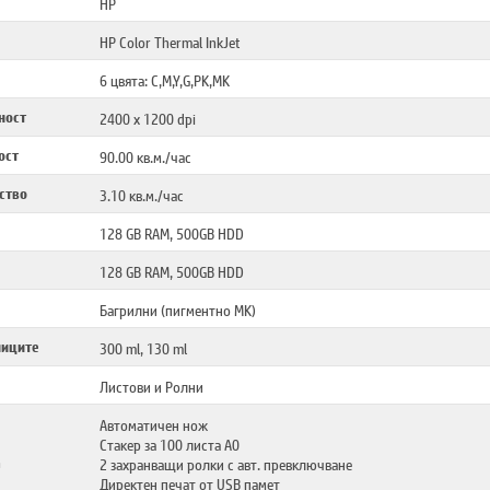
HP
HP Color Thermal InkJet
6 цвята: C,M,Y,G,PK,MK
ност
2400 x 1200 dpi
ост
90.00 кв.м./час
ство
3.10 кв.м./час
128 GB RAM, 500GB HDD
128 GB RAM, 500GB HDD
Багрилни (пигментно MK)
ниците
300 ml, 130 ml
Листови и Ролни
Автоматичен нож
Стакер за 100 листа A0
а
2 захранващи ролки с авт. превключване
Директен печат от USB памет