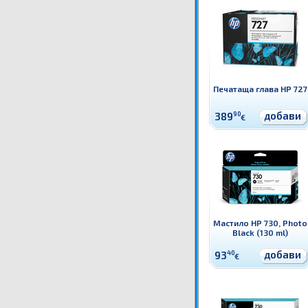
Печатаща глава HP 727
добави
389
90
€
Мастило HP 730, Photo
Black (130 ml)
добави
93
40
€