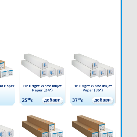
nd Paper
HP Bright White Inkjet
HP Bright White Inkjet
Paper (24")
Paper (36")
добави
добави
25
40
37
90
€
€