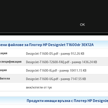
ени файлове за Плотер HP DesignJet T1600dr 3EK12A
кация
DesignJet-T1600-DS.pdf
- размер 912.26 KB
 спецификация
DesignJet-T1600-T2600-FAQ.pdf
- размер 1436.24 KB
лация
DesignJet-T1600-IG.pdf
- размер 10411.15 KB
ебителя
DesignJet-T1600-UG.pdf
- размер 7147.55 KB
виж/изтегли от тук
Продукти имащи връзка с
Плотер HP DesignJe