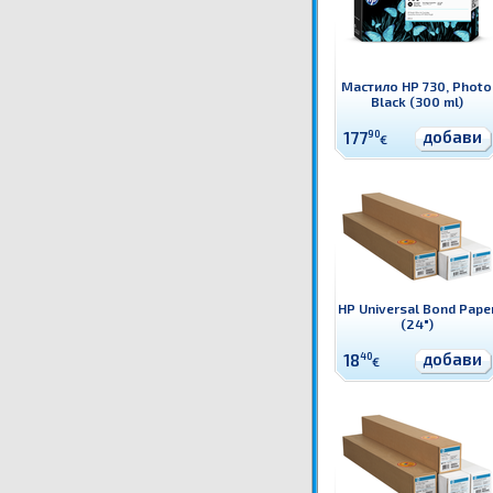
Мастило HP 730, Photo
Black (300 ml)
добави
177
90
€
HP Universal Bond Pape
(24")
добави
18
40
€