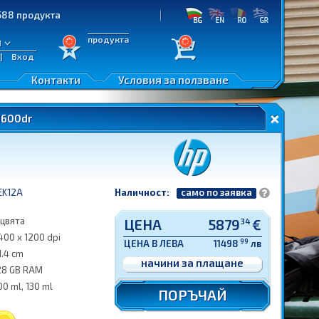
укта
продукта
л
|
Вход
Контакти
Условия за ползване
1600dr
EK12A
Наличност:
само по заявка
 цвята
ЦЕНА
5879
€
34
400 x 1200 dpi
99
ЦЕНА В ЛЕВА
11498
лв
1.4 cm
начини за плащане
28 GB RAM
00 ml, 130 ml
ПОРЪЧАЙ