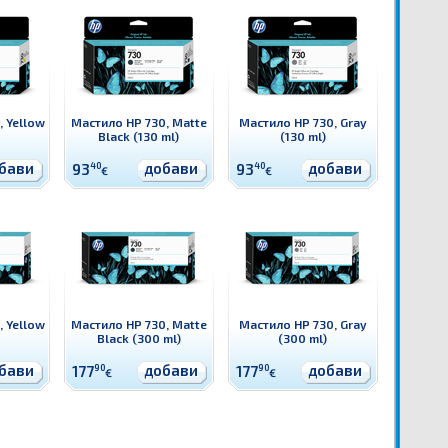
 Yellow
Мастило HP 730, Matte
Мастило HP 730, Gray
Black (130 ml)
(130 ml)
бави
добави
добави
93
40
93
40
€
€
 Yellow
Мастило HP 730, Matte
Мастило HP 730, Gray
Black (300 ml)
(300 ml)
бави
добави
добави
177
90
177
90
€
€