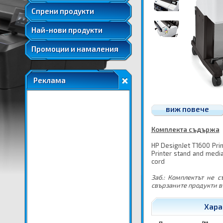
Удължени и допълнителни гаранции
Спрени продукти
Най-нови продукти
Промоции и намаления
Реклама
виж повече
Комплекта съдържа
HP DesignJet T1600 Print
Printer stand and media
cord
Заб.: Комплектът не 
свързаните продукти в 
Хара