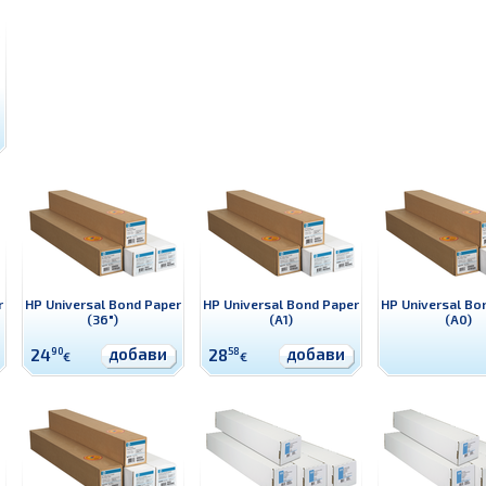
r
HP Universal Bond Paper
HP Universal Bond Paper
HP Universal Bo
(36")
(A1)
(A0)
добави
добави
24
90
28
58
€
€