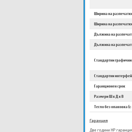
Ширина на разпечатки
Ширина на разпечатки
Дължина на разпечатк
Дължина на разпечат
Стандартни графични
Стандартни интерфей
Гаранционен срок
Размери Ш х Д х В
Тегло без опаковка (с
Гаранция
Две години HP гаранци