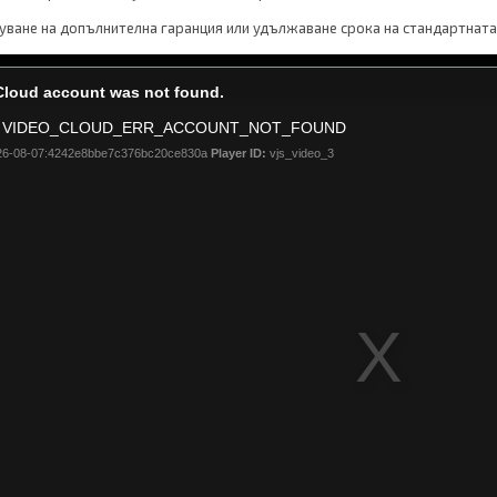
ване на допълнителна гаранция или удължаване срока на стандартната