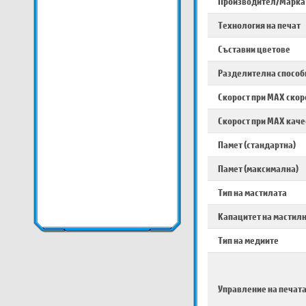
Производител/Марка
Технология на печат
Съставни цветове
Разделителна способ
Скорост при MAX скор
Скорост при MAX каче
Памет (стандартна)
Памет (максимална)
Тип на мастилата
Капацитет на мастил
Тип на медиите
Управление на печат