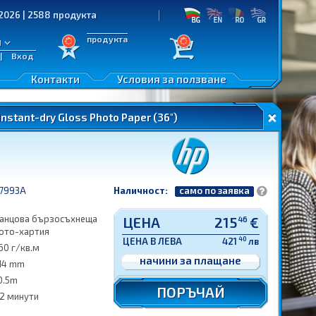
88 продукта
продукта
л
|
Вход
Контакти
Условия за ползване
nstant-dry Gloss Photo Paper (36")
7993A
Наличност:
само по заявка
ланцова бързосъхнеща
ЦЕНА
215
€
46
ото-хартия
40
ЦЕНА В ЛЕВА
421
лв
60 г/кв.м
начини за плащане
14 mm
0.5m
ПОРЪЧАЙ
 2 минути