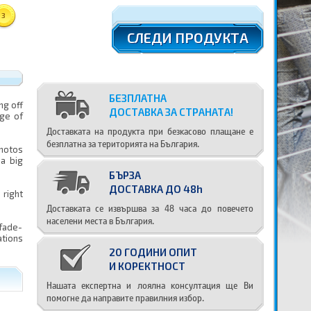
3
СЛЕДИ ПРОДУКТА
БЕЗПЛАТНА
ng off
ДОСТАВКА ЗА СТРАНАТА!
nge of
Доставката на продукта при безкасово плащане е
безплатна за територията на България.
photos
 a big
БЪРЗА
ДОСТАВКА ДО 48h
 right
Доставката се извършва за 48 часа до повечето
населени места в България.
fade-
ations
20 ГОДИНИ ОПИТ
И КОРЕКТНОСТ
Нашата експертна и лоялна консултация ще Ви
помогне да направите правилния избор.