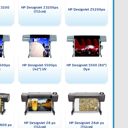
 Z3200
HP DesignJet Z3200ps
HP DesignJet Z5200ps
(112cm)
5500ps
HP DesignJet 5500ps
HP DesignJet 5500 (60")
e
(42") UV
Dye
HP DesignJet Z6 ps
HP DesignJet Z6dr ps
5600 ps
(112cm)
(112cm)