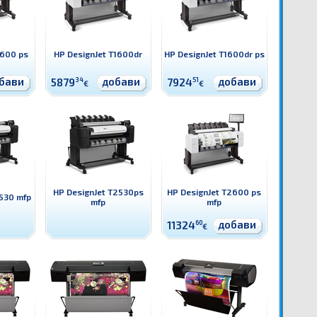
1600 ps
HP DesignJet T1600dr
HP DesignJet T1600dr ps
бави
добави
добави
5879
34
7924
51
€
€
HP DesignJet T2530ps
HP DesignJet T2600 ps
530 mfp
mfp
mfp
добави
11324
60
€