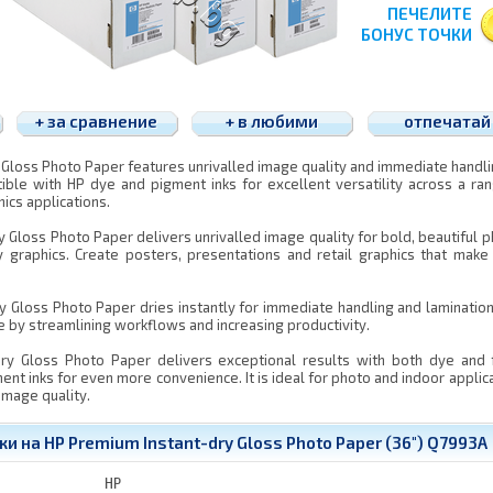
ПЕЧЕЛИТЕ
БОНУС ТОЧКИ
+ за сравнение
+ в любими
отпечатай
Gloss Photo Paper features unrivalled image quality and immediate handli
atible with HP dye and pigment inks for excellent versatility across a ra
ics applications.
y Gloss Photo Paper delivers unrivalled image quality for bold, beautiful 
y graphics. Create posters, presentations and retail graphics that make
y Gloss Photo Paper dries instantly for immediate handling and lamination
me by streamlining workflows and increasing productivity.
dry Gloss Photo Paper delivers exceptional results with both dye and 
ent inks for even more convenience. It is ideal for photo and indoor applic
image quality.
и на HP Premium Instant-dry Gloss Photo Paper (36") Q7993A
HP