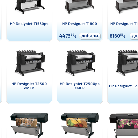
HP DesignJet T1530ps
HP DesignJet T1600
HP DesignJet T
добави
до
4473
29
6160
55
€
€
HP DesignJet T2500
HP DesignJet T2500ps
HP DesignJet T2
eMFP
eMFP