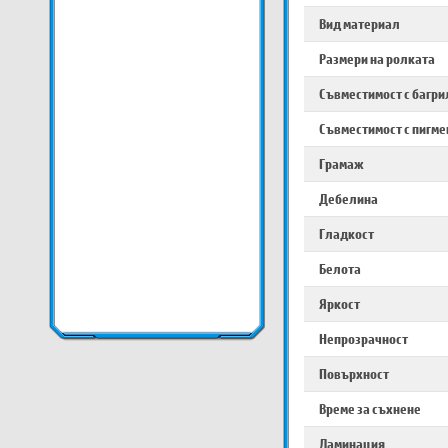
Вид материал
Размери на ролката
Съвместимост с багри
Съвместимост с пигме
Грамаж
Дебелина
Гладкост
Белота
Яркост
Непрозрачност
Повърхност
Време за съхнене
Ламинация