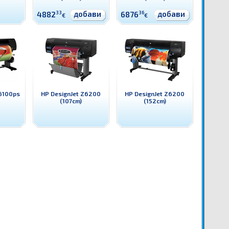
добави
добави
4882
33
6876
36
€
€
Z6100ps
HP DesignJet Z6200
HP DesignJet Z6200
(107cm)
(152cm)