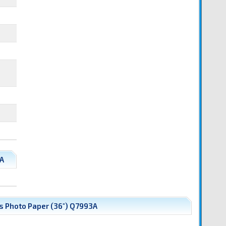
3A
s Photo Paper (36") Q7993A