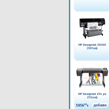
HP DesignJet Z6100
(107cm)
HP DesignJet Z9+ ps
(112cm)
добави
5956
04
€