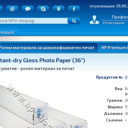
точки
Последна актуализация: 05.08.2026 | 25
д на пратките
е на стоки
Профи
Регистрация
денциалност
 по ОП ИК
рмация
нтери)
Ролни материали за широкоформатен печат
HP Premium I
ant-dry Gloss Photo Paper (36")
ung
суматив - ролен материал за печат
Продуктов №
Q
Вид
Г
ф
Грамаж
2
ung
Ширина
9
Дължина
3
Съхнене
<