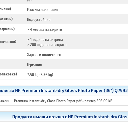
рилни)
Изисква ламинация
ментни)
Водоустойчив
агрилни)
> 4 месеца на закрито
> 1 година на витрина
игментни)
> 200 години на закрито
Хартия и полиетилен
Германия
 опаковка)
7.50 kg (8.36 kg)
ве за HP Premium Instant-dry Gloss Photo Paper (36") Q799
кация
Premium Instant-dry Gloss Photo Paper.pdf
- размер 303.09 KB
Продукти имащи връзка с
HP Premium Instant-dry Glos