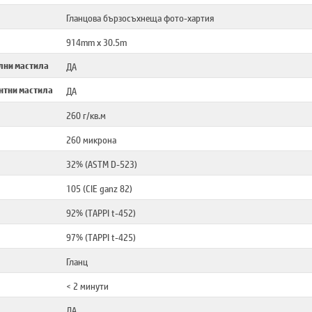
Гланцова бързосъхнеща фото-хартия
914mm x 30.5m
лни мастила
ДА
нтни мастила
ДА
260 г/кв.м
260 микрона
32% (ASTM D-523)
105 (CIE ganz 82)
92% (TAPPI t-452)
97% (TAPPI t-425)
Гланц
< 2 минути
ДА