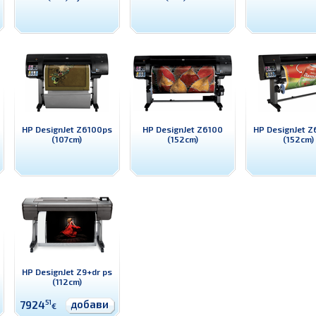
HP DesignJet Z6100ps
HP DesignJet Z6100
HP DesignJet 
(107cm)
(152cm)
(152cm)
HP DesignJet Z9+dr ps
(112cm)
добави
7924
51
€