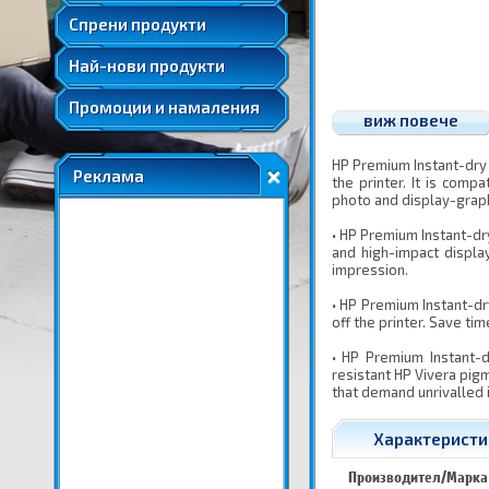
Удължени и допълнителни гаранции
Спрени продукти
Най-нови продукти
Промоции и намаления
виж повече
HP Premium Instant-dry 
Реклама
the printer. It is comp
photo and display-graph
• HP Premium Instant-dr
and high-impact displa
impression.
• HP Premium Instant-dr
off the printer. Save ti
• HP Premium Instant-
resistant HP Vivera pigm
that demand unrivalled 
Характеристик
Производител/Марка