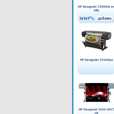
HP DesignJet T2600dr p
mfp
добави
14141
82
€
HP DesignJet Z5400ps
HP DesignJet 5500 (60"
UV