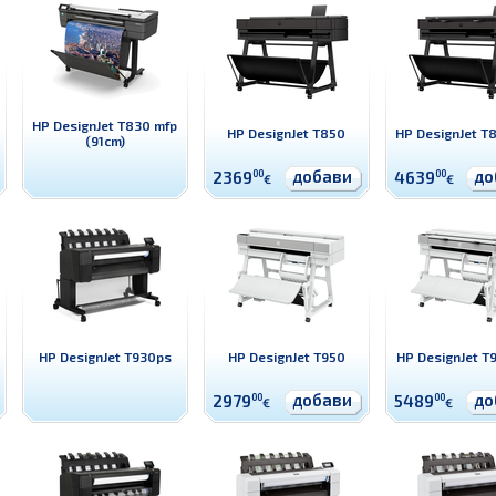
HP DesignJet T830 mfp
HP DesignJet T850
HP DesignJet T
(91cm)
добави
до
2369
00
4639
00
€
€
HP DesignJet T930ps
HP DesignJet T950
HP DesignJet T
добави
до
2979
00
5489
00
€
€