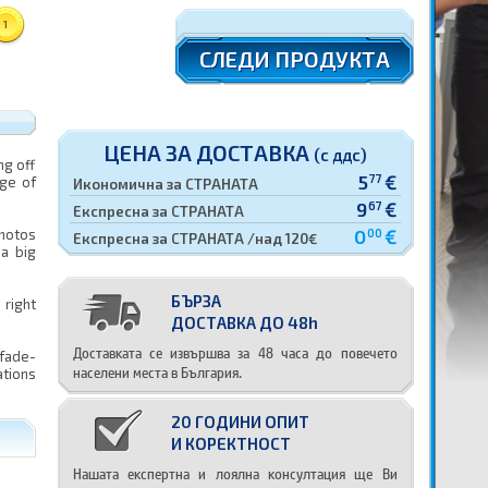
1
СЛЕДИ ПРОДУКТА
ЦЕНА ЗА ДОСТАВКА
(с ддс)
ng off
5
€
77
nge of
Икономична за СТРАНАТА
9
€
67
Експресна за СТРАНАТА
0
€
photos
00
Експресна за СТРАНАТА /над 120€
 a big
БЪРЗА
 right
ДОСТАВКА ДО 48h
Доставката се извършва за 48 часа до повечето
fade-
населени места в България.
ations
20 ГОДИНИ ОПИТ
И КОРЕКТНОСТ
Нашата експертна и лоялна консултация ще Ви