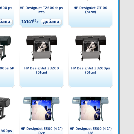
2600 ps
HP DesignJet T2600dr ps
HP DesignJet Z3100
mfp
(61cm)
бави
добави
14141
82
€
100ps GP
HP DesignJet Z3200
HP DesignJet Z3200ps
(61cm)
(61cm)
HP DesignJet 5500 (42")
HP DesignJet 5500 (42")
Z5400ps
Dye
UV