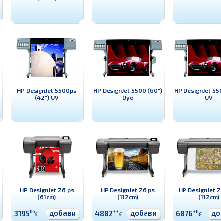
HP DesignJet 5500ps
HP DesignJet 5500 (60")
HP DesignJet 55
(42") UV
Dye
UV
HP DesignJet Z6 ps
HP DesignJet Z6 ps
HP DesignJet Z
(61cm)
(112cm)
(112cm)
добави
добави
до
3195
06
4882
33
6876
36
€
€
€