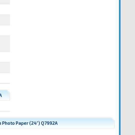
A
n Photo Paper (24") Q7992A