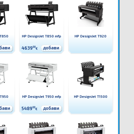
 T850
HP DesignJet T850 mfp
HP DesignJet T920
бави
добави
4639
00
€
 T950
HP DesignJet T950 mfp
HP DesignJet T1500
бави
добави
5489
00
€