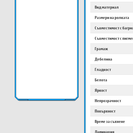
Вид материал
Размери на ролката
Съвместимост с багри
Съвместимост с пигме
Грамаж
Дебелина
Гладкост
Белота
Яркост
Непрозрачност
Повърхност
Време за съхнене
Ламинация