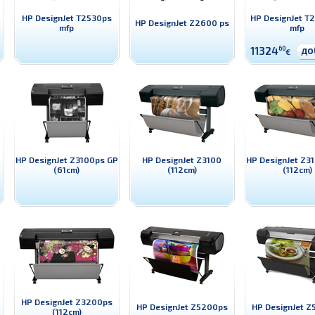
HP DesignJet T2530ps
HP DesignJet T
HP DesignJet Z2600 ps
mfp
mfp
до
11324
60
€
HP DesignJet Z3100ps GP
HP DesignJet Z3100
HP DesignJet Z3
(61cm)
(112cm)
(112cm)
HP DesignJet Z3200ps
HP DesignJet Z5200ps
HP DesignJet 
(112cm)