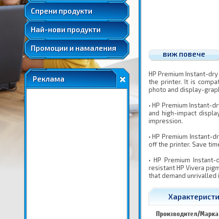
Удължени и допълнителни гаранции
Спрени продукти
Най-нови продукти
Промоции и намаления
виж повече
HP Premium Instant-dry 
Реклама
the printer. It is comp
photo and display-graph
• HP Premium Instant-dr
and high-impact displa
impression.
• HP Premium Instant-dr
off the printer. Save ti
• HP Premium Instant-
resistant HP Vivera pigm
that demand unrivalled 
Характеристик
Производител/Марка