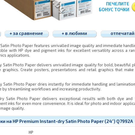
ПЕЧЕЛИТЕ
БОНУС ТОЧКИ
+ за сравнение
+ в любими
отпечатай
Satin Photo Paper features unrivalled image quality and immediate handli
atible with HP dye and pigment inks for excellent versatility across a ra
ics applications.
y Satin Photo Paper delivers unrivalled image quality for bold, beautiful 
y graphics. Create posters, presentations and retail graphics that make
y Satin Photo Paper dries instantly for immediate handling and lamination
me by streamlining workflows and increasing productivity.
dry Satin Photo Paper delivers exceptional results with both dye and 
ent inks for even more convenience. It is ideal for photo and indoor applic
image quality.
и на HP Premium Instant-dry Satin Photo Paper (24") Q7992A
HP