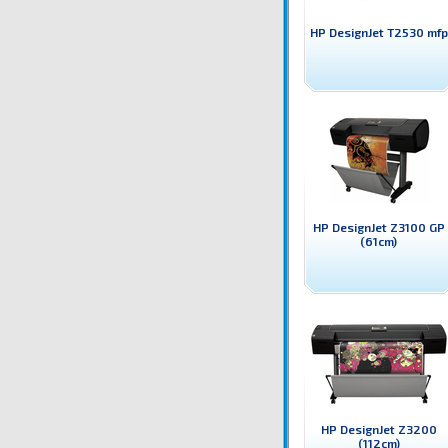
HP DesignJet T2530 mfp
HP DesignJet Z3100 GP
(61cm)
HP DesignJet Z3200
(112cm)