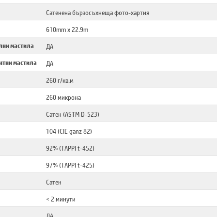
Сатенена бързосъхнеща фото-хартия
610mm x 22.9m
лни мастила
ДА
нтни мастила
ДА
260 г/кв.м
260 микрона
Сатен (ASTM D-523)
104 (CIE ganz 82)
92% (TAPPI t-452)
97% (TAPPI t-425)
Сатен
< 2 минути
ДА