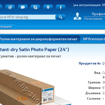
точки
Последна актуализация: 05.08.2026 |
д на пратките
е на стоки
Профи
Регистрация
денциалност
 по ОП ИК
рмация
нтери)
Ролни материали за широкоформатен печат
HP Premium I
ant-dry Satin Photo Paper (24")
ung
суматив - ролен материал за печат
Продуктов №
Q
Вид
С
ф
Грамаж
2
ung
Ширина
6
Дължина
2
Съхнене
<