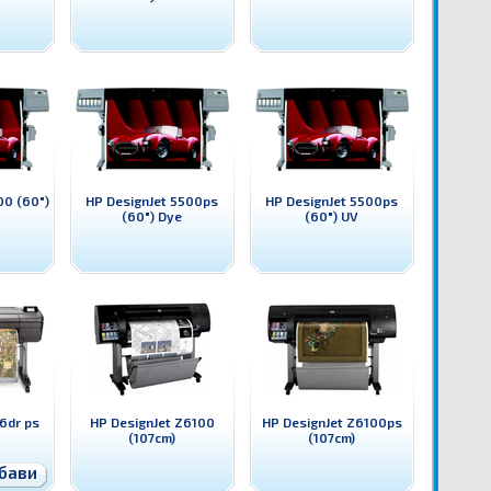
00 (60")
HP DesignJet 5500ps
HP DesignJet 5500ps
(60") Dye
(60") UV
6dr ps
HP DesignJet Z6100
HP DesignJet Z6100ps
(107cm)
(107cm)
бави