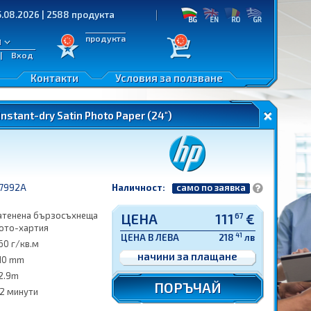
 2588 продукта
продукта
л
|
Вход
Контакти
Условия за ползване
nstant-dry Satin Photo Paper (24")
7992A
Наличност:
само по заявка
атенена бързосъхнеща
ЦЕНА
111
€
67
ото-хартия
41
ЦЕНА В ЛЕВА
218
лв
60 г/кв.м
начини за плащане
10 mm
2.9m
ПОРЪЧАЙ
 2 минути