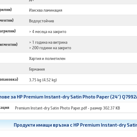
рилни)
Изисква ламинация
ментни)
Водоустойчив
агрилни)
> 4 месеца на закрито
> 1 година на витрина
игментни)
> 200 години на закрито
Хартия и полиетилен
Германия
 опаковка)
3.75 kg (4.52 kg)
ве за HP Premium Instant-dry Satin Photo Paper (24") Q7992
кация
Premium Instant-dry Satin Photo Paper.pdf
- размер 302.37 KB
Продукти имащи връзка с
HP Premium Instant-dry Sati