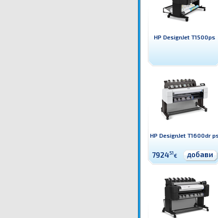
HP DesignJet T1500ps
HP DesignJet T1600dr p
добави
7924
51
€