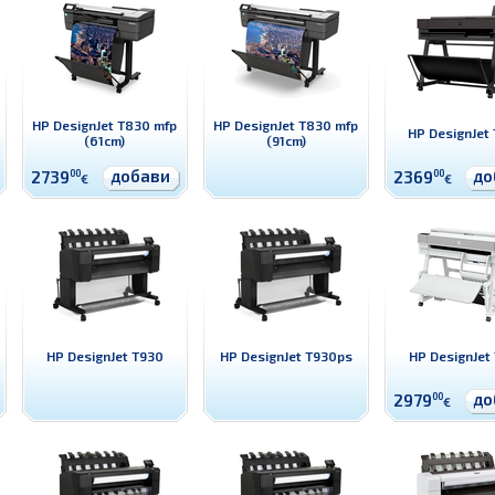
HP DesignJet T830 mfp
HP DesignJet T830 mfp
HP DesignJet
(61cm)
(91cm)
добави
до
2739
00
2369
00
€
€
HP DesignJet T930
HP DesignJet T930ps
HP DesignJet
до
2979
00
€