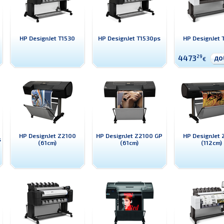
HP DesignJet T1530
HP DesignJet T1530ps
HP DesignJet 
до
4473
29
€
HP DesignJet Z2100
HP DesignJet Z2100 GP
HP DesignJet 
s
(61cm)
(61cm)
(112cm)