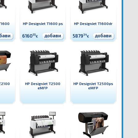
T1600
HP DesignJet T1600 ps
HP DesignJet T1600dr
бави
добави
добави
6160
55
5879
34
€
€
Z2100
HP DesignJet T2500
HP DesignJet T2500ps
eMFP
eMFP