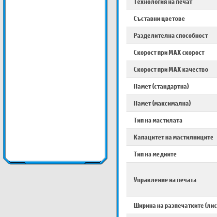
Технология на печат
Съставни цветове
Разделителна способност
Скорост при MAX скорост
Скорост при MAX качество
Памет (стандартна)
Памет (максимална)
Тип на мастилата
Капацитет на мастилниците
Тип на медиите
Управление на печата
Ширина на разпечатките (лис