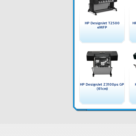
HP DesignJet T2500
H
eMFP
HP DesignJet Z3100ps GP
(61cm)
T0B52A Плотер HP DesignJet Z2600 ps Широкоформатен принтер / плотер HP
Цени T0B52A Плотер
HP DesignJet Z2600 ps доставка
Драйвери T0B52A Плотер HP Design