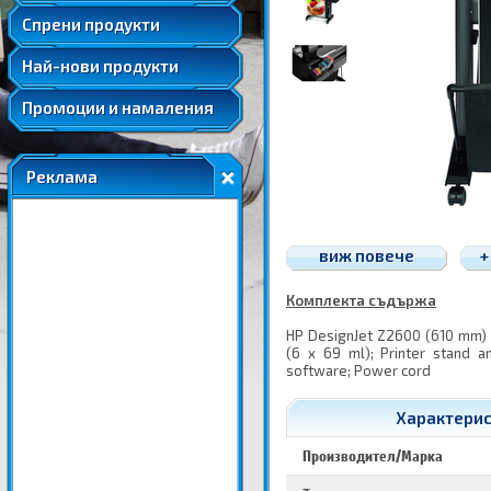
Удължени и допълнителни гаранции
Спрени продукти
Най-нови продукти
Промоции и намаления
Реклама
виж повече
+
Комплекта съдържа
HP DesignJet Z2600 (610 mm) Po
(6 x 69 ml); Printer stand a
software; Power cord
Характерис
Производител/Марка