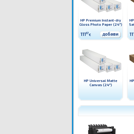
HP Premium Instant-dry
HP
Gloss Photo Paper (24")
Sa
добави
111
67
11
€
HP Universal Matte
HP
Canvas (24")