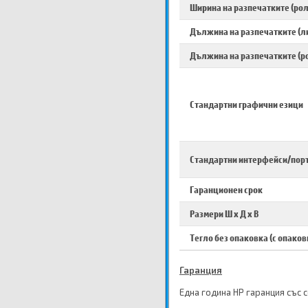
Ширина на разпечатките (рол
Дължина на разпечатките (л
Дължина на разпечатките (р
Стандартни графични езици
Стандартни интерфейси/пор
Гаранционен срок
Размери Ш х Д х В
Тегло без опаковка (с опаков
Гаранция
Една година HP гаранция със 