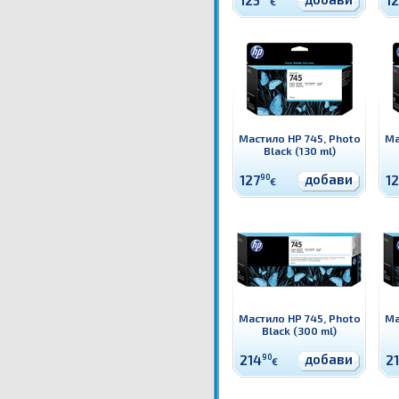
125
1
€
Мастило HP 745, Photo
Ма
Black (130 ml)
добави
127
90
1
€
Мастило HP 745, Photo
Ма
Black (300 ml)
добави
214
90
2
€