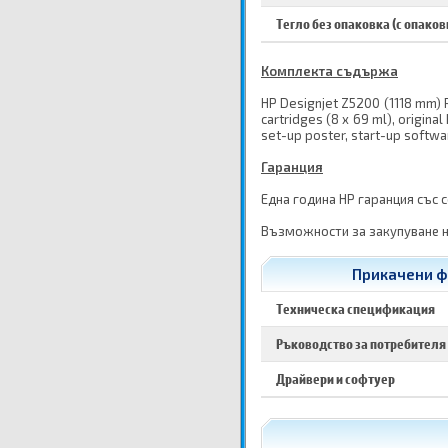
Тегло без опаковка (с опаков
Комплекта съдържа
HP Designjet Z5200 (1118 mm) Ph
cartridges (8 x 69 ml), origina
set-up poster, start-up softw
Гаранция
Една година HP гаранция със 
Възможности за закупуване н
Прикачени ф
Техническа спецификация
Ръководство за потребителя
Драйвери и софтуер