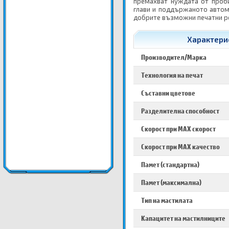
премахват нуждата от проби
глави и поддържаното автом
добрите възможни печатни р
Характерис
Производител/Марка
Технология на печат
Съставни цветове
Разделителна способност
Скорост при MAX скорост
Скорост при MAX качество
Памет (стандартна)
Памет (максимална)
Тип на мастилата
Капацитет на мастилниците