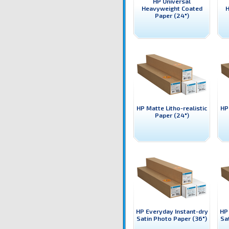
HP Universal
Heavyweight Coated
H
Paper (24")
HP Matte Litho-realistic
HP
Paper (24")
HP Everyday Instant-dry
HP 
Satin Photo Paper (36")
Sa