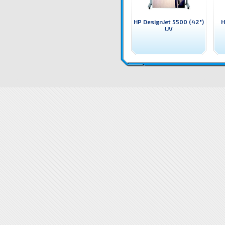
HP DesignJet 5500 (42")
H
UV
CQ113A Плотер HP DesignJet Z5200ps Широкоформатен принтер / плотер HP
Цени CQ113A Плотер
DesignJet Z5200ps доставка
Драйвери CQ113A Плотер HP DesignJ