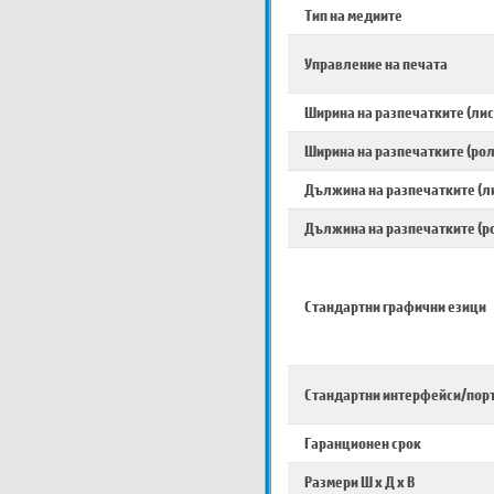
Тип на медиите
Управление на печата
Ширина на разпечатките (лис
Ширина на разпечатките (рол
Дължина на разпечатките (л
Дължина на разпечатките (р
Стандартни графични езици
Стандартни интерфейси/пор
Гаранционен срок
Размери Ш х Д х В