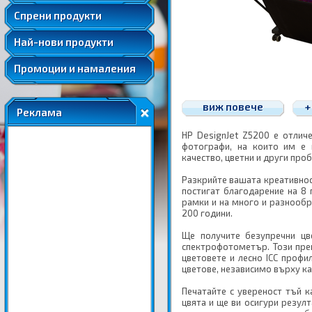
Удължени и допълнителни гаранции
Спрени продукти
Най-нови продукти
Промоции и намаления
виж повече
+
Реклама
HP DesignJet Z5200 е отлич
фотографи, на които им е
качество, цветни и други проб
Разкрийте вашата креативност
постигат благодарение на 8 
рамки и на много и разнообр
200 години.
Ще получите безупречни цв
спектрофотометър. Този пре
цветовете и лесно ICC профи
цветове, независимо върху ка
Печатайте с увереност тъй к
цвята и ще ви осигури резулт