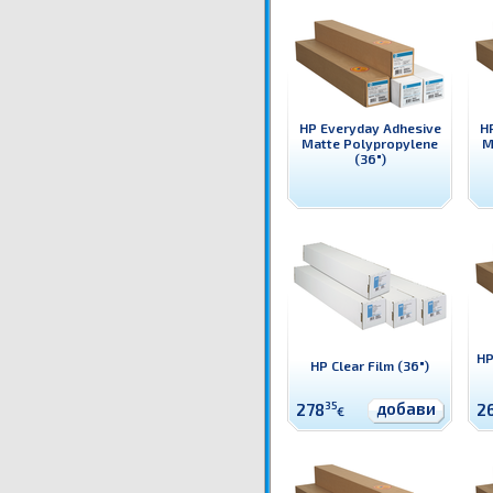
HP Everyday Adhesive
H
Matte Polypropylene
M
(36")
HP
HP Clear Film (36")
добави
278
35
2
€