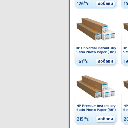
добави
126
74
1
€
HP Universal Instant-dry
HP 
Satin Photo Paper (36")
Sa
добави
161
00
19
€
HP Premium Instant-dry
HP
Satin Photo Paper (36")
Sa
добави
215
46
2
€