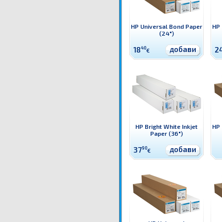
HP Universal Bond Paper
HP 
(24")
добави
18
40
2
€
HP Bright White Inkjet
HP 
Paper (36")
добави
37
90
€