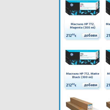
Мастило HP 772,
Ма
Magenta (300 ml)
добави
212
90
2
€
Мастило HP 772, Matte
М
Black (300 ml)
добави
212
90
2
€