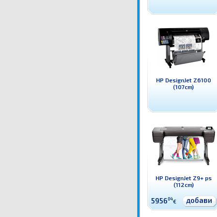
HP DesignJet Z6100
(107cm)
HP DesignJet Z9+ ps
(112cm)
добави
5956
04
€