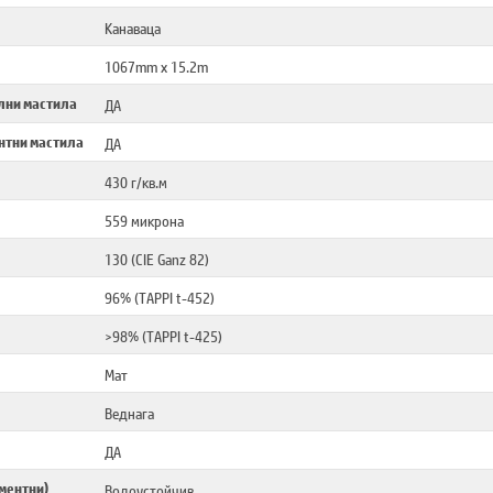
Канаваца
1067mm x 15.2m
лни мастила
ДА
нтни мастила
ДА
430 г/кв.м
559 микрона
130 (CIE Ganz 82)
96% (TAPPI t-452)
>98% (TAPPI t-425)
Мат
Веднага
ДА
ментни)
Водоустойчив