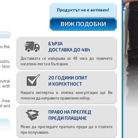
Продуктът не е активен!
ВИЖ ПОДОБНИ
БЪРЗА
to the
ДОСТАВКА ДО 48h
Доставката се извършва за 48 часа до повечето
sults,
населени места в България.
y less
20 ГОДИНИ ОПИТ
eutral
И КОРЕКТНОСТ
s with
Нашата експертна и лоялна консултация ще Ви
помогне да направите правилния избор.
e-free
ld and
ПРАВО НА ПРЕГЛЕД
ПРЕДИ ПЛАЩАНЕ
Може да прегледате пратката преди да я платите
при получаване.