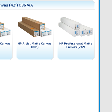
anvas (42") Q8674A
 Canvas
HP Artist Matte Canvas
HP Professional Matte
(60")
Canvas (24")