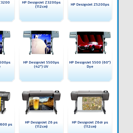
 Z3200
HP DesignJet Z3200ps
HP DesignJet Z5200ps
(112cm)
5500ps
HP DesignJet 5500ps
HP DesignJet 5500 (60")
e
(42") UV
Dye
HP DesignJet Z6 ps
HP DesignJet Z6dr ps
5600 ps
(112cm)
(112cm)