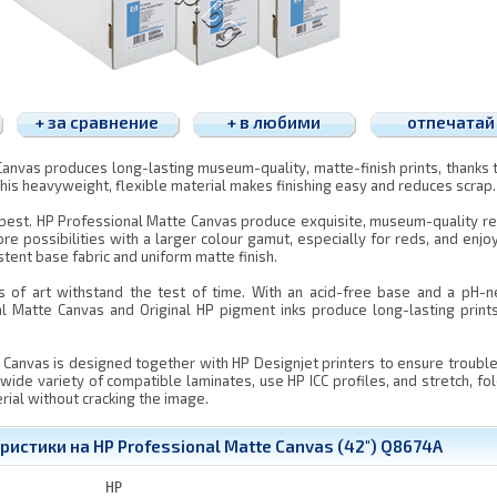
+ за сравнение
+ в любими
отпечатай
anvas produces long-lasting museum-quality, matte-finish prints, thanks 
his heavyweight, flexible material makes finishing easy and reduces scrap.
 best. HP Professional Matte Canvas produce exquisite, museum-quality re
ore possibilities with a larger colour gamut, especially for reds, and enjo
tent base fabric and uniform matte finish.
 of art withstand the test of time. With an acid-free base and a pH-n
al Matte Canvas and Original HP pigment inks produce long-lasting print
 Canvas is designed together with HP Designjet printers to ensure troubl
wide variety of compatible laminates, use HP ICC profiles, and stretch, fo
rial without cracking the image.
ристики на HP Professional Matte Canvas (42") Q8674A
HP