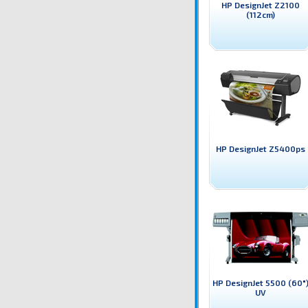
HP DesignJet Z2100
(112cm)
HP DesignJet Z5400ps
HP DesignJet 5500 (60"
UV