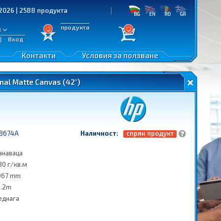
2588 продукта
продукта
л
|
Вход
Контакти
Условия за ползване
nal Matte Canvas (42")
8674A
Наличност:
спрян продукт
анаваца
30 г/кв.м
067 mm
5.2m
еднага