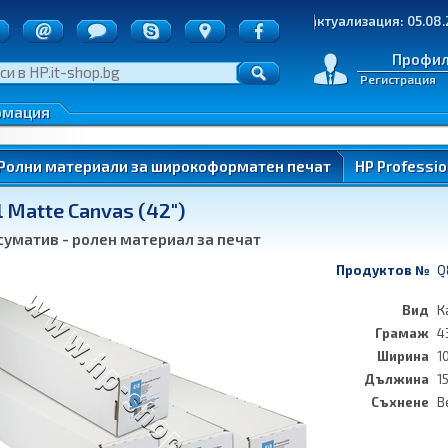
точки
Последна актуализация: 05.08.2026 | 
д на пратките
е на стоки
Профи
Регистрация
денциалност
 по ОП ИК
рмация
нтери)
Ролни материали за широкоформатен печат
HP Professio
l Matte Canvas (42")
ung
суматив - ролен материал за печат
Продуктов №
Q
Вид
К
Грамаж
4
ung
Ширина
1
Дължина
1
Съхнене
В