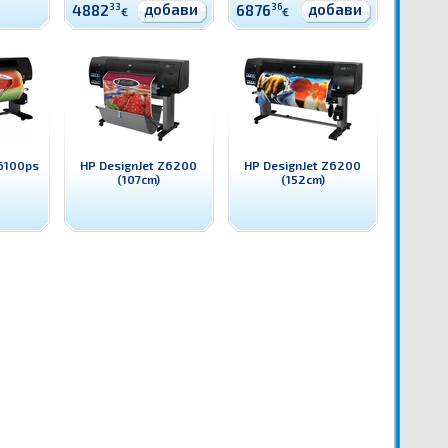
добави
добави
4882
33
6876
36
€
€
Z6100ps
HP DesignJet Z6200
HP DesignJet Z6200
(107cm)
(152cm)