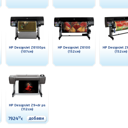
HP DesignJet Z6100ps
HP DesignJet Z6100
HP DesignJet 
(107cm)
(152cm)
(152cm)
HP DesignJet Z9+dr ps
(112cm)
добави
7924
51
€