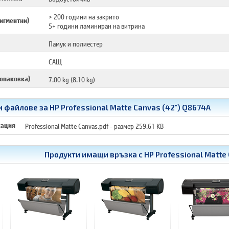
> 200 години на закрито
игментни)
5+ години ламиниран на витрина
Памук и полиестер
САЩ
 опаковка)
7.00 kg (8.10 kg)
 файлове за HP Professional Matte Canvas (42") Q8674A
кация
Professional Matte Canvas.pdf
- размер 259.61 KB
Продукти имащи връзка с
HP Professional Matte