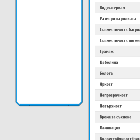
Вид материал
Размери на ролката
Съвместимост с багри
Съвместимост с пигме
Грамаж
Дебелина
Белота
Яркост
Непрозрачност
Повърхност
Време за съхнене
Ламинация
Водоустойчивост (пиг