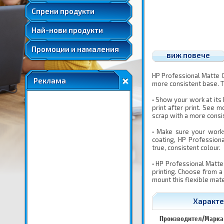
Удължени и допълнителни гаранции
Спрени продукти
Най-нови продукти
Промоции и намаления
виж повече
HP Professional Matte C
Реклама
more consistent base. T
• Show your work at its
print after print. See m
scrap with a more consis
• Make sure your works
coating, HP Profession
true, consistent colour.
• HP Professional Matte
printing. Choose from a 
mount this flexible mate
Характе
Производител/Марка