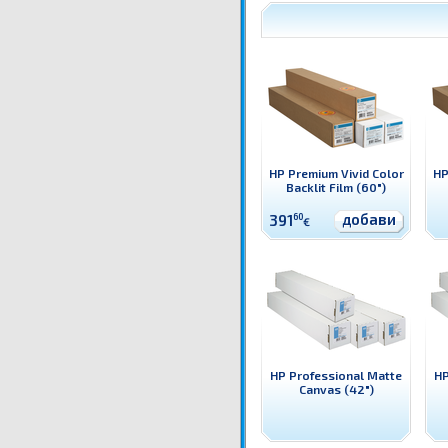
HP Premium Vivid Color
HP
Backlit Film (60")
добави
391
60
€
HP Professional Matte
HP
Canvas (42")