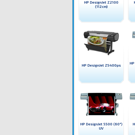
HP DesignJet Z2100
(112cm)
HP
HP DesignJet Z5400ps
HP DesignJet 5500 (60")
H
UV