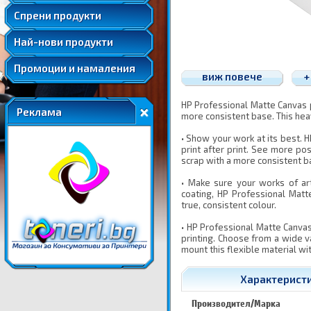
Удължени и допълнителни гаранции
Спрени продукти
Най-нови продукти
Промоции и намаления
виж повече
+
HP Professional Matte Canvas p
Реклама
more consistent base. This hea
• Show your work at its best. 
print after print. See more pos
scrap with a more consistent ba
• Make sure your works of art
coating, HP Professional Matt
true, consistent colour.
• HP Professional Matte Canvas
printing. Choose from a wide va
mount this flexible material wi
Характеристик
Производител/Марка