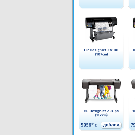
HP DesignJet Z6100
H
(107cm)
HP DesignJet Z9+ ps
H
(112cm)
добави
5956
04
7
€