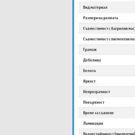
Вид материал
Размери на ролката
Съвместимост с багрилни ма
Съвместимост с пигментни м
Грамаж
Дебелина
Белота
Яркост
Непрозрачност
Повърхност
Време за съхнене
Ламинация
Водоустойчивост (пигментни