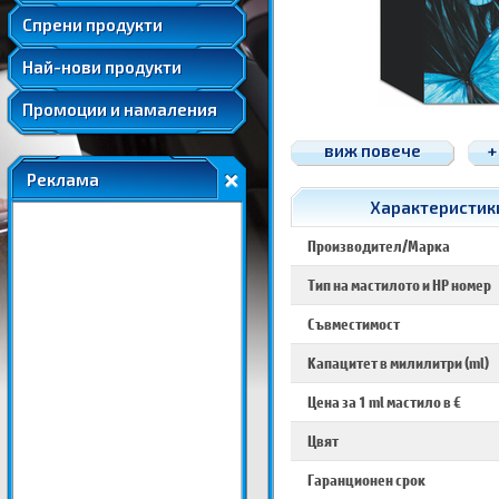
Удължени и допълнителни гаранции
Спрени продукти
Най-нови продукти
Промоции и намаления
виж повече
+
Реклама
Характеристики
Производител/Марка
Тип на мастилото и HP номер
Съвместимост
Капацитет в милилитри (ml)
Цена за 1 ml мастило в €
Цвят
Гаранционен срок