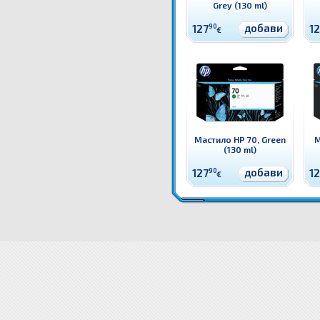
Grey (130 ml)
добави
127
90
1
€
Мастило HP 70, Green
М
(130 ml)
добави
127
90
1
€
C9455A Мастило HP 70, Light Magenta (130 ml) Оригинален HP консуматив - касета с мастило
Мастило HP 70, Light Magenta (130 ml) цена
C9455A Мастило HP 70, Light Magenta (130 ml) до