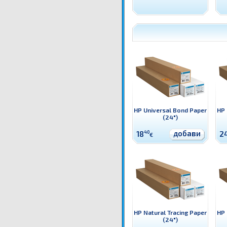
HP Universal Bond Paper
HP 
(24")
добави
18
40
2
€
HP Natural Tracing Paper
HP 
(24")