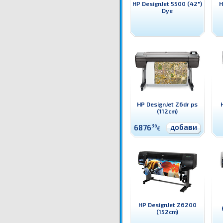
HP DesignJet 5500 (42")
H
Dye
HP DesignJet Z6dr ps
(112cm)
добави
6876
36
€
HP DesignJet Z6200
(152cm)