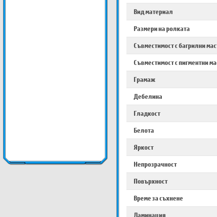
Вид материал
Размери на ролката
Съвместимост с багрилни ма
Съвместимост с пигментни м
Грамаж
Дебелина
Гладкост
Белота
Яркост
Непрозрачност
Повърхност
Време за съхнене
Ламинация