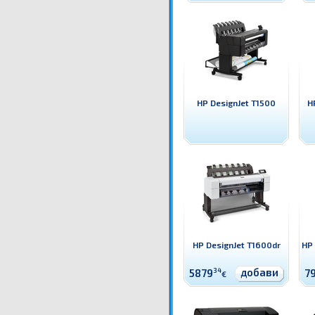
HP DesignJet T1500
H
HP DesignJet T1600dr
HP 
добави
5879
34
7
€