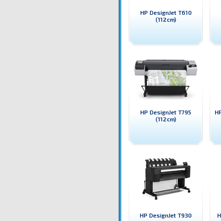
HP DesignJet T610
(112cm)
HP DesignJet T795
HP
(112cm)
HP DesignJet T930
H