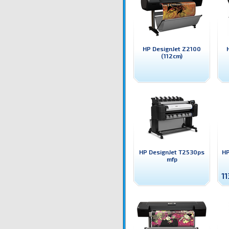
HP DesignJet Z2100
(112cm)
HP DesignJet T2530ps
HP
mfp
1