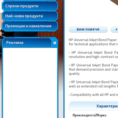
Удължени и допълнителни гаранции
Спрени продукти
Най-нови продукти
Промоции и намаления
виж повече
+
HP Universal Inkjet Bond Paper 
Реклама
for technical applications that 
• HP Universal Inkjet Bond Pa
resolution and high-contrast co
• HP Universal Inkjet Bond Pap
that demand precision and clar
quality.
• HP Universal Inkjet Bond Paper
well as extended roll lengths f
• Compatibility with all HP an
Характерис
Производител/Марка