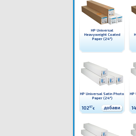
HP Universal
Heavyweight Coated
H
Paper (24")
HP Universal Satin Photo
HP 
Paper (24")
добави
102
97
1
€