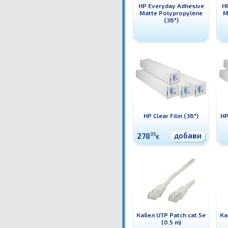
HP Everyday Adhesive
H
Matte Polypropylene
M
(36")
HP Clear Film (36")
HP
добави
278
35
€
Кабел UTP Patch cat.5e
Ка
(0.5 m)