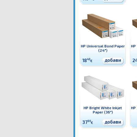
HP Universal Bond Paper
HP 
(24")
добави
18
40
2
€
HP Bright White Inkjet
HP 
Paper (36")
добави
37
90
€