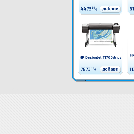
добави
4473
29
6
€
HP
HP DesignJet T1700dr ps
добави
7873
38
1
€
W6B55A Плотер HP DesignJet T1700 Широкоформатен принтер / плотер HP
Цени W6B55A Плот
DesignJet T1700 доставка
Драйвери W6B55A Плотер HP Desig