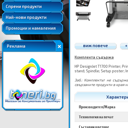
Удължени и допълнителни гаранции
Спрени продукти
Най-нови продукти
Промоции и намаления
виж повече
+
Реклама
Комплекта съдържа
HP DesignJet T1700 Printer; Prin
stand; Spindle; Setup poster; I
Заб.: Комплектът не съдърж
свързаните продукти в края н
Характери
Производител/Марка
Технология на печат
Съставни цветове