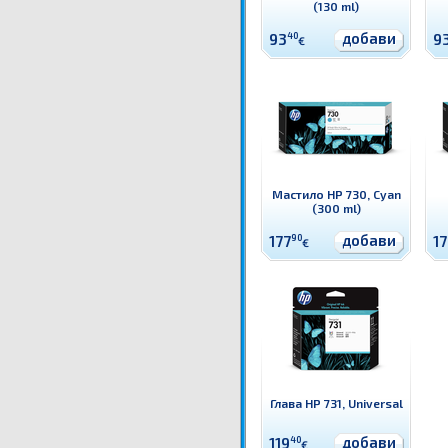
(130 ml)
добави
93
40
9
€
Мастило HP 730, Cyan
(300 ml)
добави
177
90
17
€
Глава HP 731, Universal
добави
119
40
€