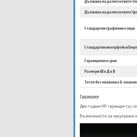
Дължина на разпечатките (л
Дължина на разпечатките (р
Стандартни графични езици
Стандартни интерфейси/пор
Гаранционен срок
Размери Ш х Д х В
Тегло без опаковка (с опаков
Гаранция
Две години HP гаранция със с
Възможности за закупуване н