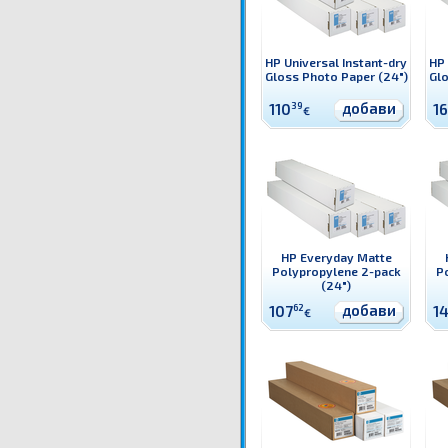
HP Universal Instant-dry
HP 
Gloss Photo Paper (24")
Glo
добави
110
39
16
€
HP Everyday Matte
Polypropylene 2-pack
P
(24")
добави
107
62
1
€