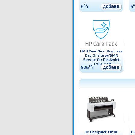
добави
6
00
6
0
€
HP 3 Year Next Business
Day Onsite w/DMR
Service for DesignJet
T1700-1roll
добави
526
12
€
HP DesignJet T1600
HP