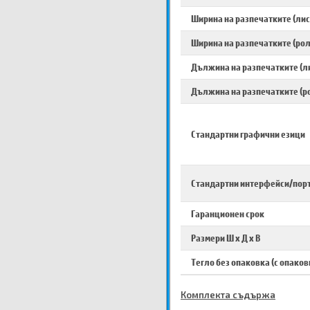
Ширина на разпечатките (лис
Ширина на разпечатките (рол
Дължина на разпечатките (л
Дължина на разпечатките (р
Стандартни графични езици
Стандартни интерфейси/пор
Гаранционен срок
Размери Ш х Д х В
Тегло без опаковка (с опаков
Комплекта съдържа