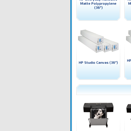
Matte Polypropylene
M
(36")
HP
HP Studio Canvas (36")