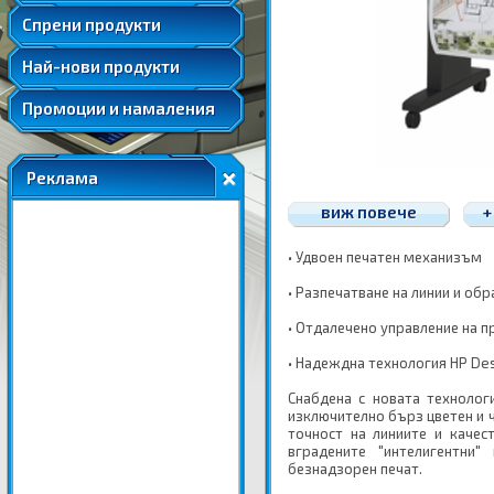
Удължени и допълнителни гаранции
Спрени продукти
Най-нови продукти
Промоции и намаления
Реклама
виж повече
+
• Удвоен печатен механизъм
• Разпечатване на линии и об
• Отдалечено управление на п
• Надеждна технология HP Des
Снабдена с новата технолог
изключително бърз цветен и 
точност на линиите и качес
вградените "интелигентни
безнадзорен печат.