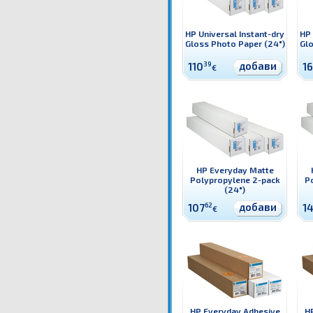
HP Universal Instant-dry
HP 
Gloss Photo Paper (24")
Glo
добави
110
39
16
€
HP Everyday Matte
Polypropylene 2-pack
P
(24")
добави
107
62
1
€
HP Everyday Adhesive
H