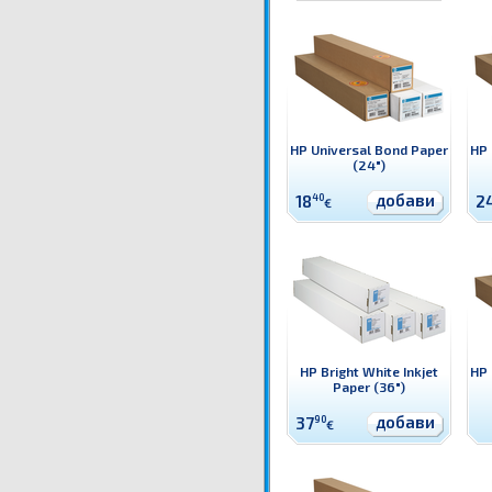
HP Universal Bond Paper
HP 
(24")
добави
18
40
2
€
HP Bright White Inkjet
HP 
Paper (36")
добави
37
90
€