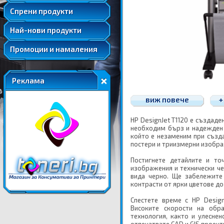
Удължени и допълнителни гаранции
Спрени продукти
Най-нови продукти
Промоции и намаления
Реклама
виж повече
+
HP DesignJet T1120 е създаден
необходим бърз и надежден 
който е незаменим при създа
постери и триизмерни изобра
Постигнете детайлите и то
изображения и технически ч
вида черно. Ще забележите 
контрасти от ярки цветове до
Спестете време с HP Design
Високите скорости на обр
технология, както и улесне