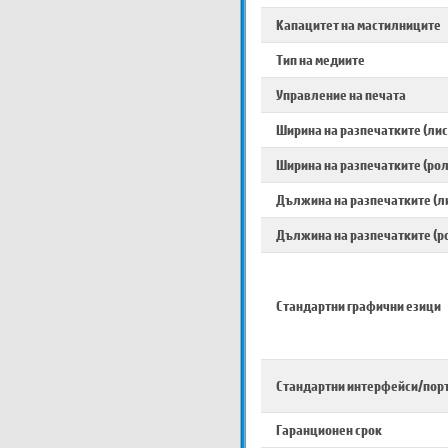
Капацитет на мастилниците
Тип на медиите
Управление на печата
Ширина на разпечатките (лис
Ширина на разпечатките (рол
Дължина на разпечатките (л
Дължина на разпечатките (р
Стандартни графични езици
Стандартни интерфейси/пор
Гаранционен срок