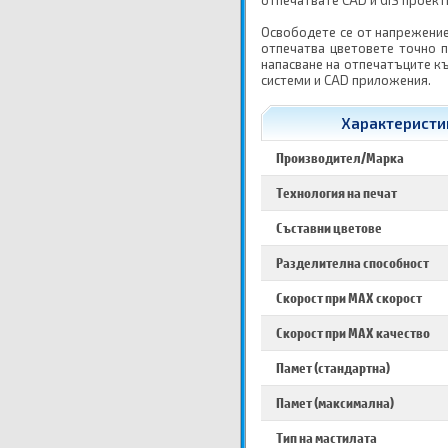
отпечатвате CAD и GIS проект
Освободете се от напрежение
отпечатва цветовете точно п
напасване на отпечатъците к
системи и CAD приложения.
Характеристик
Производител/Марка
Технология на печат
Съставни цветове
Разделителна способност
Скорост при MAX скорост
Скорост при MAX качество
Памет (стандартна)
Памет (максимална)
Тип на мастилата