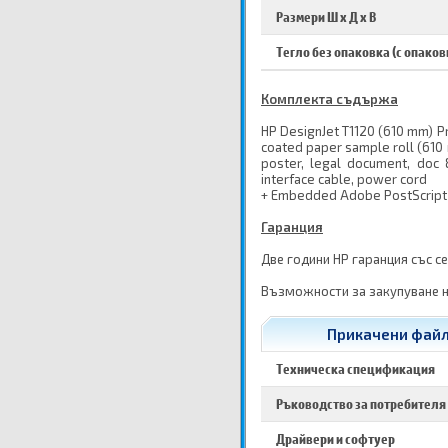
Размери Ш х Д х В
Тегло без опаковка (с опаков
Комплекта съдържа
HP DesignJet T1120 (610 mm) Prin
coated paper sample roll (610 m
poster, legal document, doc
interface cable, power cord
+ Embedded Adobe PostScript 
Гаранция
Две години HP гаранция със с
Възможности за закупуване н
Прикачени файло
Техническа спецификация
Ръководство за потребителя
Драйвери и софтуер