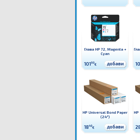
Глава HP 72, Magenta +
Гла
Cyan
добави
101
90
10
€
HP Universal Bond Paper
HP 
(24")
добави
18
40
2
€