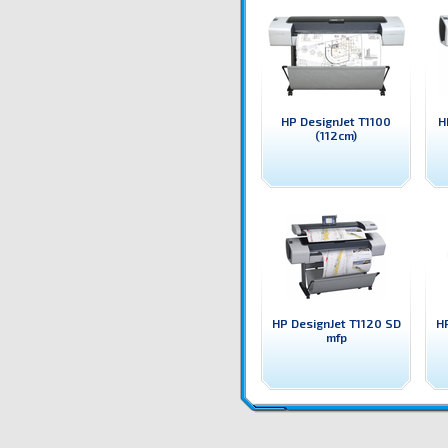
HP DesignJet T1100
H
(112cm)
HP DesignJet T1120 SD
HP
mfp
CK838A Плотер HP DesignJet T1120ps (61cm) Широкоформатен принтер / плотер HP
Цени CK838A