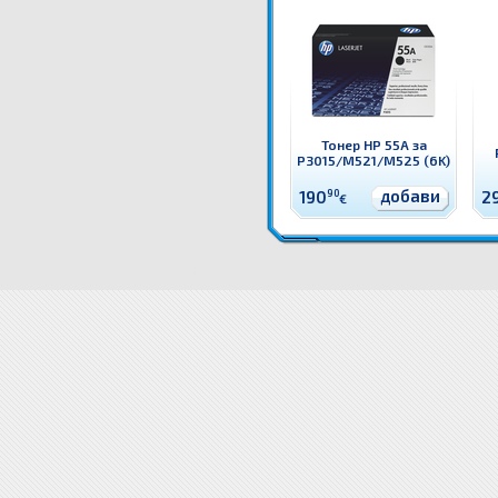
Тонер HP 55A за
P3015/M521/M525 (6K)
добави
190
90
2
€
Q5949X Тонер HP 49X за 1320/3390 (6K) Оригинален HP консуматив - тонер касета
Цени Q5949X 
Q5949X Тонер HP 49X за 1320/3390 (6K) доставка
Драйвери Q5949X Тонер HP 49X з