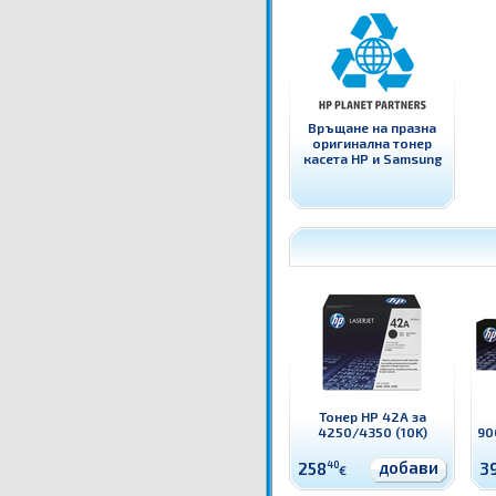
Връщане на празна
оригинална тонер
касета HP и Samsung
Тонер HP 42A за
4250/4350 (10K)
90
добави
258
40
3
€