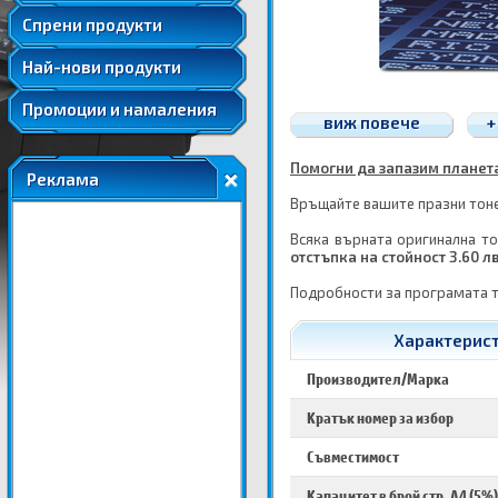
Удължени и допълнителни гаранции
Спрени продукти
Най-нови продукти
Промоции и намаления
виж повече
+
Помогни да запазим планетат
Реклама
Връщайте вашите празни тонер
Всяка върната оригинална то
отстъпка на стойност 3.60 л
Подробности за програмата 
Характерист
Производител/Марка
Кратък номер за избор
Съвместимост
Капацитет в брой стр. A4 (5%)