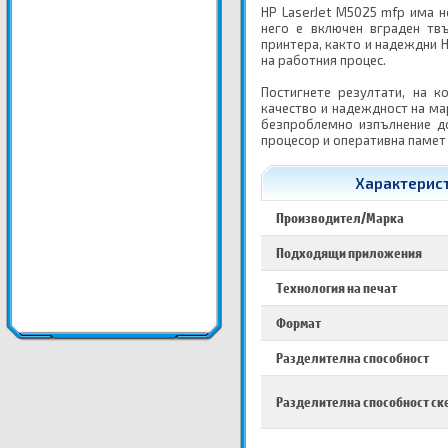
HP LaserJet M5025 mfp има н
него е включен вграден тв
принтера, както и надеждни
на работния процес.
Постигнете резултати, на 
качество и надеждност на ма
безпроблемно изпълнение до
процесор и оперативна памет
Характерист
Производител/Марка
Подходящи приложения
Технология на печат
Формат
Разделителна способност
Разделителна способност ск