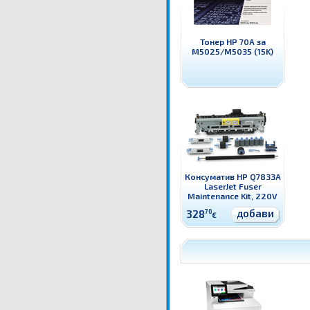
Тонер HP 70A за
M5025/M5035 (15K)
Консуматив HP Q7833A
LaserJet Fuser
Maintenance Kit, 220V
добави
328
70
€