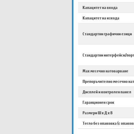
Капацитет на входа
Капацитет на изхода
Стандартни графични езици
Стандартни интерфейси/пор
Max месечно натоварване
Препоръчително месечно на
Дисплей и контролен панел
Гаранционен срок
Размери Ш х Д х В
Тегло без опаковка (с опаков