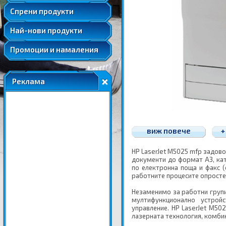
Удължени и допълнителни гаранции
Спрени продукти
Най-нови продукти
Промоции и намаления
Реклама
виж повече
+
HP LaserJet M5025 mfp задово
документи до формат А3, кат
по електронна поща и факс (
работните процесите опросте
Незаменимо за работни групи
мултифункционално устрой
управление. HP LaserJet M50
лазерната технология, комби