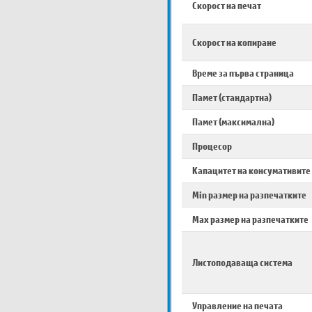
Скорост на печат
Скорост на копиране
Време за първа страница
Памет (стандартна)
Памет (максимална)
Процесор
Капацитет на консумативите
Min размер на разпечатките
Max размер на разпечатките
Листоподаваща система
Управление на печата