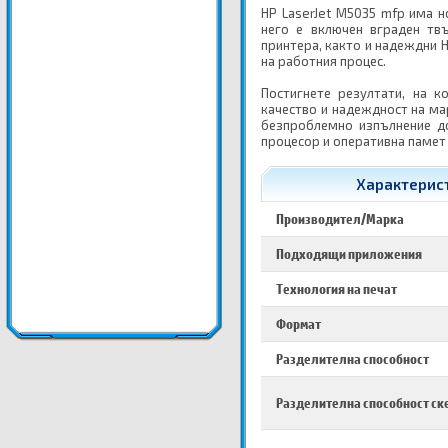
HP LaserJet M5035 mfp има н
него е включен вграден тв
принтера, както и надеждни
на работния процес.
Постигнете резултати, на 
качество и надеждност на ма
безпроблемно изпълнение до
процесор и оперативна памет
Характерист
Производител/Марка
Подходящи приложения
Технология на печат
Формат
Разделителна способност
Разделителна способност ск