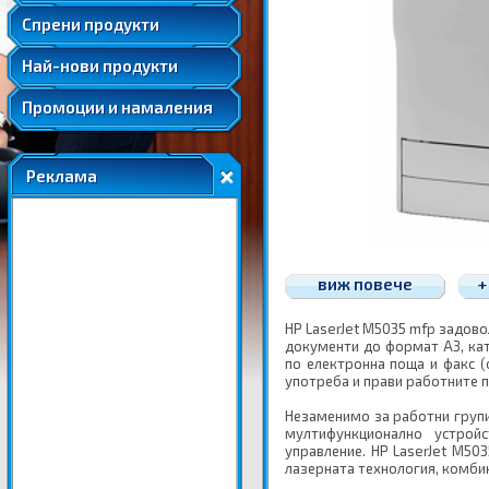
Удължени и допълнителни гаранции
Спрени продукти
Най-нови продукти
Промоции и намаления
Реклама
виж повече
+
HP LaserJet M5035 mfp задово
документи до формат А3, кат
по електронна поща и факс (
употреба и прави работните п
Незаменимо за работни групи
мултифункционално устрой
управление. HP LaserJet M50
лазерната технология, комби