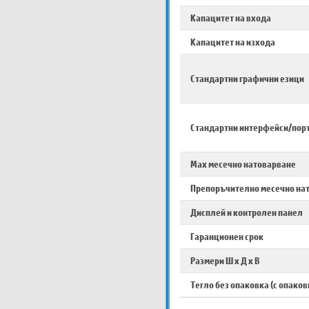
Капацитет на входа
Капацитет на изхода
Стандартни графични езици
Стандартни интерфейси/пор
Max месечно натоварване
Препоръчително месечно на
Дисплей и контролен панел
Гаранционен срок
Размери Ш х Д х В
Тегло без опаковка (с опаков