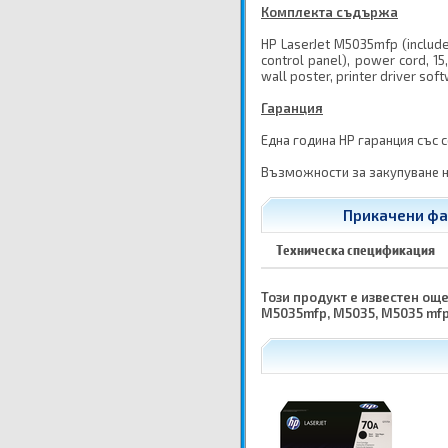
Комплекта съдържа
HP LaserJet M5035mfp (includes
control panel), power cord, 15
wall poster, printer driver sof
Гаранция
Една година HP гаранция със 
Възможности за закупуване н
Прикачени фай
Техническа спецификация
Този продукт е известен още 
M5035mfp, M5035, M5035 mfp