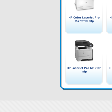
HP Color LaserJet Pro
H
M479fnw mfp
HP LaserJet Pro M521dn
HP
mfp
Q7829A Принтер HP LaserJet M5035 mfp HP лазерен принтер, копир, скенер, факс(опция)
Цени 
mfp цена
Q7829A Принтер HP LaserJet M5035 mfp доставка
Драйвери Q7829A Принтер HP La