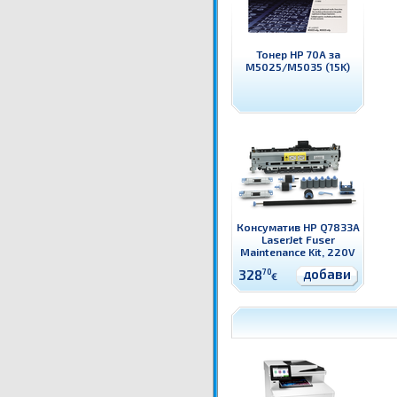
Тонер HP 70A за
M5025/M5035 (15K)
Консуматив HP Q7833A
LaserJet Fuser
Maintenance Kit, 220V
добави
328
70
€