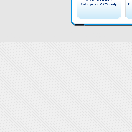
Enterprise M775z mfp
En
CZ250A Принтер HP Color LaserJet Enterprise M680z mfp HP цветен лазерен принтер, копир, с
LaserJet Enterprise M680z mfp
CZ250A Принтер HP Color LaserJet Enterprise M680z mfp цена
CZ
LaserJet Enterprise M680z mfp