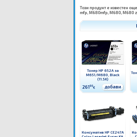
Този продукт е известен още
mfp, M680mfp, M680, M680 z
Тонер HP 652A за
Тон
M651/M680, Black
(11.5K)
добави
261
90
€
Консуматив HP CE247A
Ко
Color LaserJet Fuser Kit,
C