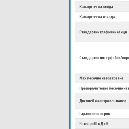
Капацитет на входа
Капацитет на изхода
Стандартни графични езици
Стандартни интерфейси/пор
Max месечно натоварване
Препоръчително месечно на
Дисплей и контролен панел
Гаранционен срок
Размери Ш х Д х В