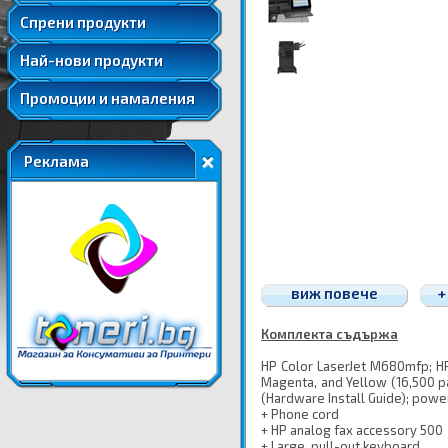
Удължени и допълнителни гаранции
Спрени продукти
Най-нови продукти
Промоции и намаления
Реклама
виж повече
+
Комплекта съдържа
HP Color LaserJet M680mfp; HP 
Magenta, and Yellow (16,500 p
(Hardware Install Guide); powe
+ Phone cord
+ HP analog fax accessory 500
+ Large, pull-out keyboard