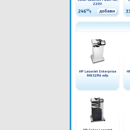
220V
добави
246
90
3
€
HP LaserJet Enterprise
HP
M632fht mfp
HP Color LaserJet