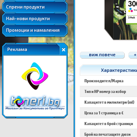
Удължени и допълнителни гаранции
Спрени продукти
Най-нови продукти
Промоции и намаления
Реклама
виж повече
+
Характеристики
Производител/Марка
Тип и HP номер за избор
Капацитет в милилитри (ml)
Цена за 1 страница в €
Капацитет в брой страници
Брой на печатащите дюзи