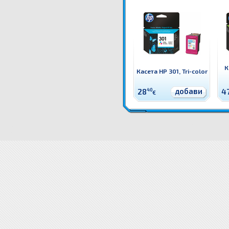
К
Касета HP 301, Tri-color
добави
28
40
4
€
CN637EE Касета HP 300 combo 2-pack, 4 цвята Оригинален HP консуматив - к-т 2 касети с глав
CN637EE Касета HP 300 combo 2-pack, 4 цвята цена
CN637EE Касета HP 300 combo 2-pack, 4 цвя