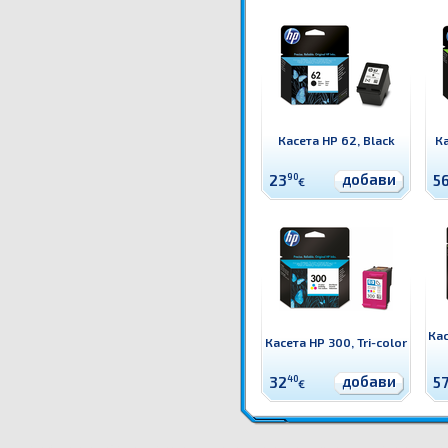
Касета HP 62, Black
Ка
добави
23
90
5
€
Кас
Касета HP 300, Tri-color
добави
32
40
5
€