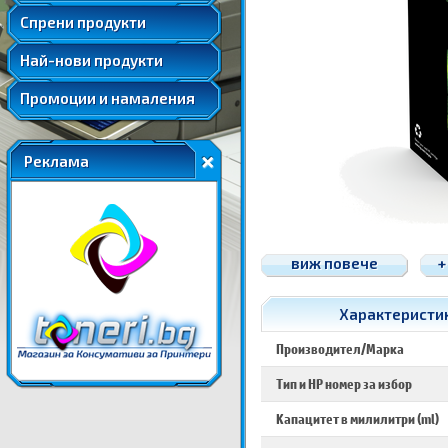
Удължени и допълнителни гаранции
Спрени продукти
Най-нови продукти
Промоции и намаления
Реклама
виж повече
+
Характеристик
Производител/Марка
Тип и HP номер за избор
Капацитет в милилитри (ml)