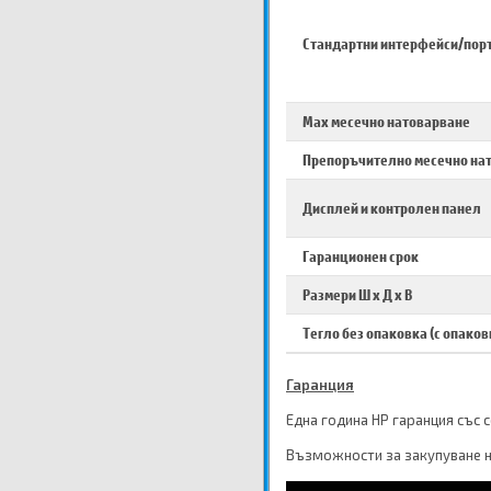
Стандартни интерфейси/пор
Max месечно натоварване
Препоръчително месечно на
Дисплей и контролен панел
Гаранционен срок
Размери Ш х Д х В
Тегло без опаковка (с опаков
Гаранция
Една година HP гаранция със 
Възможности за закупуване н