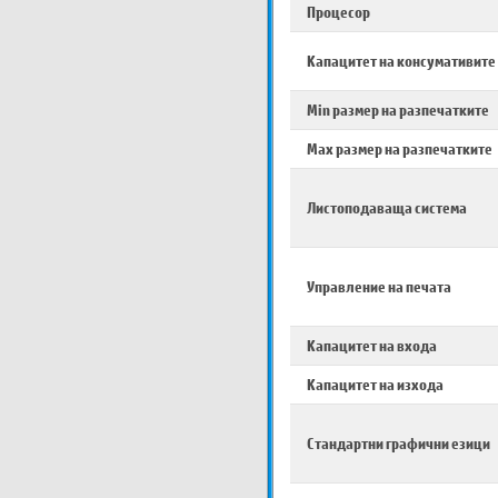
Процесор
Капацитет на консумативите
Min размер на разпечатките
Max размер на разпечатките
Листоподаваща система
Управление на печата
Капацитет на входа
Капацитет на изхода
Стандартни графични езици