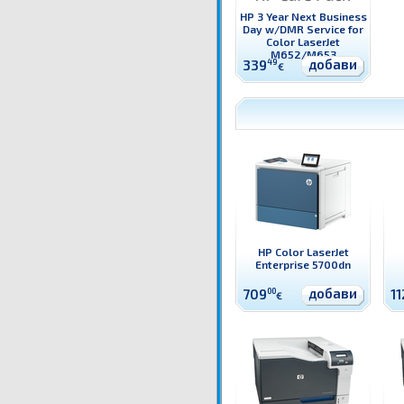
HP 3 Year Next Business
Day w/DMR Service for
Color LaserJet
M652/M653
добави
339
49
€
HP Color LaserJet
Enterprise 5700dn
добави
709
00
1
€