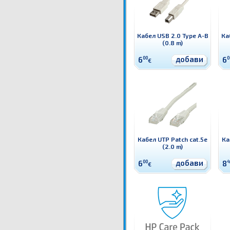
Кабел USB 2.0 Type A-B
Ка
(0.8 m)
добави
6
00
6
0
€
Кабел UTP Patch cat.5e
Ка
(2.0 m)
добави
6
00
8
4
€