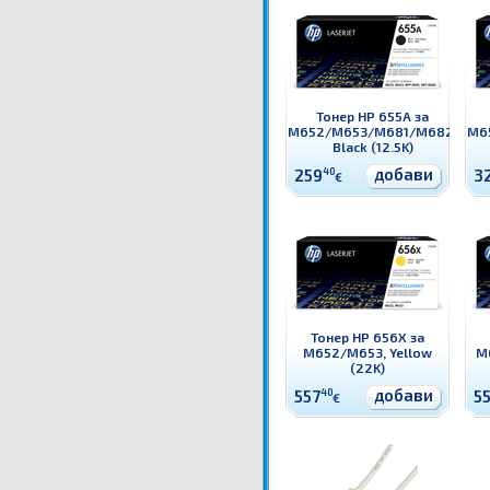
Тонер HP 655A за
M652/M653/M681/M682,
M6
Black (12.5K)
добави
259
40
3
€
Тонер HP 656X за
M652/M653, Yellow
M
(22K)
добави
557
40
5
€