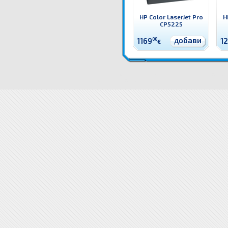
HP Color LaserJet Pro
H
CP5225
добави
1169
00
1
€
J8A05A Принтер HP Color LaserJet Enterprise M653x Цветен лазерен принтер HP
Цени J8A05A П
Принтер HP Color LaserJet Enterprise M653x цена
J8A05A Принтер HP Color LaserJet Enterprise