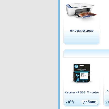
HP DeskJet 2630
К
Касета HP 303, Tri-color
добави
24
90
51
€