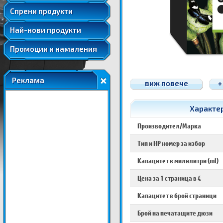
Удължени и допълнителни гаранции
Спрени продукти
Най-нови продукти
Промоции и намаления
Реклама
виж повече
+
Характер
Производител/Марка
Тип и HP номер за избор
Капацитет в милилитри (ml)
Цена за 1 страница в €
Капацитет в брой страници
Брой на печатащите дюзи