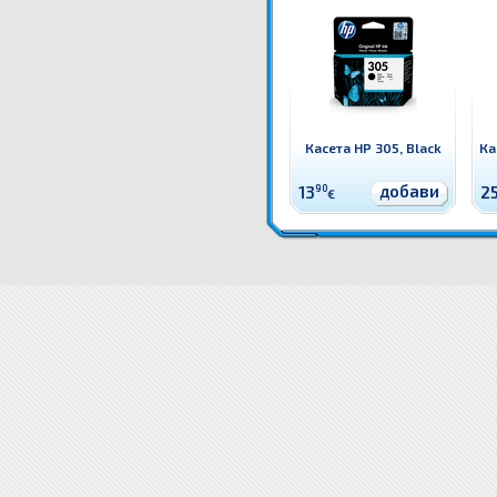
Касета HP 305, Black
Ка
добави
13
90
2
€
N9K08AE Касета HP 304XL, Black Оригинален HP консуматив - касета с глава и мастило
Цени N
304XL, Black доставка
Драйвери N9K08AE Касета HP 304XL, B