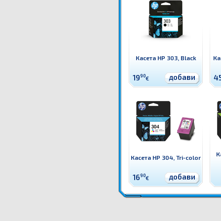
Касета HP 303, Black
Ка
добави
19
90
4
€
К
Касета HP 304, Tri-color
добави
16
90
€
3YM92AE Касета HP 303 combo 2-pack, 4 цвята Оригинален HP консуматив - к-т 2 касети с гл
цвята
3YM92AE Касета HP 303 combo 2-pack, 4 цвята цена
3YM92AE Касета HP 303 combo 2-p