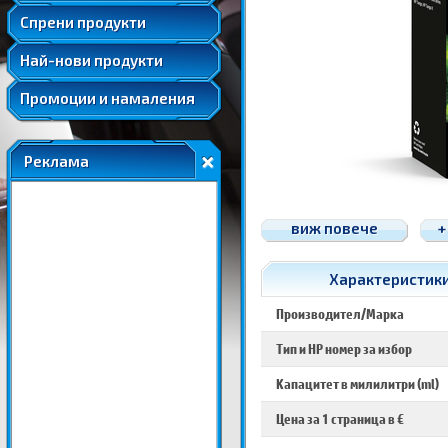
Удължени и допълнителни гаранции
Спрени продукти
Най-нови продукти
Промоции и намаления
Реклама
виж повече
+
Характеристики
Производител/Марка
Тип и HP номер за избор
Капацитет в милилитри (ml)
Цена за 1 страница в €