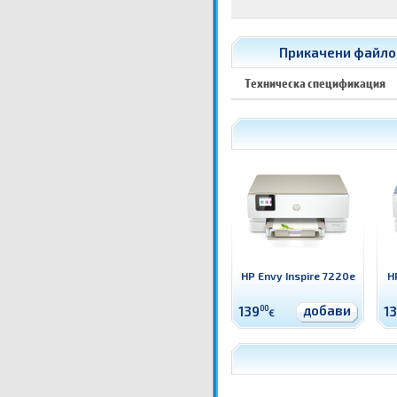
Прикачени файлов
Техническа спецификация
HP Envy Inspire 7220e
H
добави
139
00
1
€