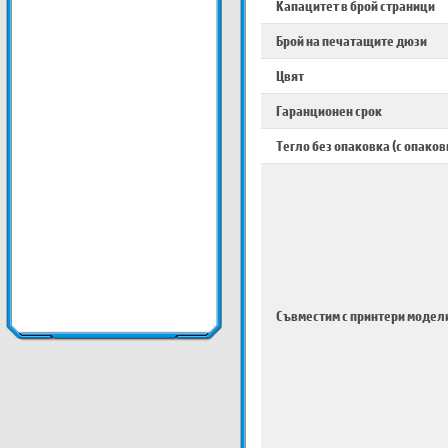
Капацитет в брой страници
Брой на печатащите дюзи
Цвят
Гаранционен срок
Тегло без опаковка (с опаков
Съвместим с принтери модел