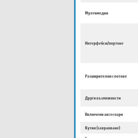
Мултимедия
Интерфейси/портове
Разширителни слотове
Други възможности
Включени аксесоари
Кутия (захранване)