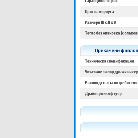
Гаранционен срок
Цвят на корпуса
Размери Ш х Д х В
Тегло без опаковка (с опаков
Прикачени файлов
Техническа спецификация
Упътване за поддръжка и се
Ръководство за потребителя
Драйвери и софтуер