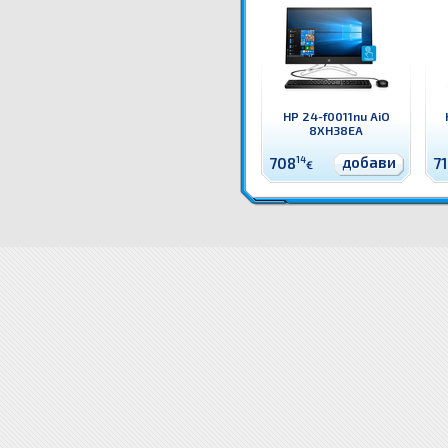
HP 24-f0011nu AiO
8XH38EA
добави
708
14
7
€
6PT04EA Компютър HP 24-f0009nu AiO 6PT04EA All-in-One компютър HP
Цени 6PT04EA Компютър
AiO 6PT04EA цена
6PT04EA Компютър HP 24-f0009nu AiO 6PT04EA доставка
Драйвери 6PT04EA