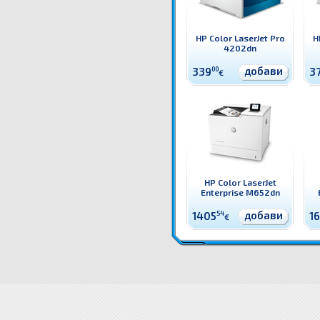
HP Color LaserJet Pro
H
4202dn
добави
339
00
3
€
HP Color LaserJet
Enterprise M652dn
добави
1405
54
1
€
7ZU79A Принтер HP Color LaserJet Enterprise M555x Цветен лазерен принтер HP
Цени 7ZU79A П
Принтер HP Color LaserJet Enterprise M555x цена
7ZU79A Принтер HP Color LaserJet Enterprise