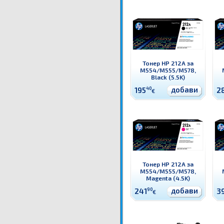
Тонер HP 212A за
M554/M555/M578,
Black (5.5K)
добави
195
40
2
€
Тонер HP 212A за
M554/M555/M578,
Magenta (4.5K)
добави
241
90
3
€