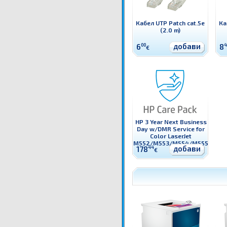
Кабел UTP Patch cat.5e
Ка
(2.0 m)
добави
6
00
8
4
€
HP 3 Year Next Business
Day w/DMR Service for
Color LaserJet
M552/M553/M554/M555
добави
178
44
€