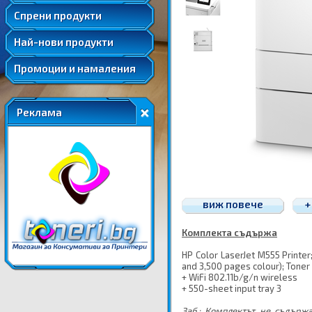
Удължени и допълнителни гаранции
Спрени продукти
Най-нови продукти
Промоции и намаления
Реклама
виж повече
+
Комплекта съдържа
HP Color LaserJet M555 Printer
and 3,500 pages colour); Toner
+ WiFi 802.11b/g/n wireless
+ 550-sheet input tray 3
Заб.: Комплектът не съдърж