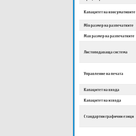
Капацитет на консумативите
Min размер на разпечатките
Max размер на разпечатките
Листоподаваща система
Управление на печата
Капацитет на входа
Капацитет на изхода
Стандартни графични езици