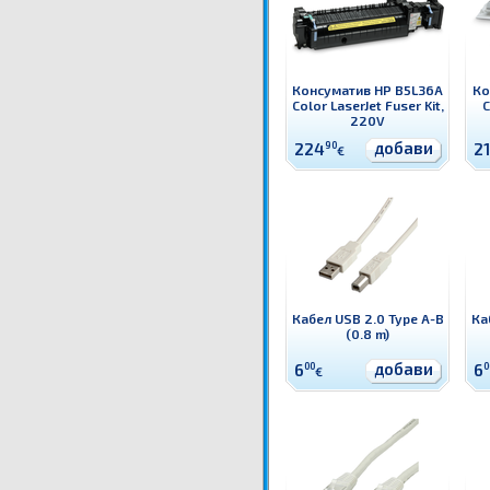
Консуматив HP B5L36A
Ко
Color LaserJet Fuser Kit,
C
220V
добави
224
90
21
€
Кабел USB 2.0 Type A-B
Ка
(0.8 m)
добави
6
00
6
0
€