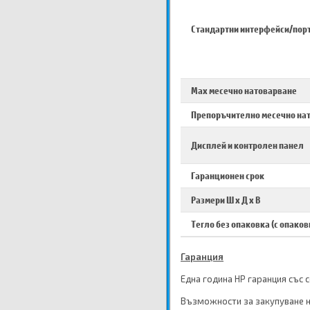
Стандартни интерфейси/пор
Max месечно натоварване
Препоръчително месечно на
Дисплей и контролен панел
Гаранционен срок
Размери Ш х Д х В
Тегло без опаковка (с опаков
Гаранция
Една година HP гаранция със 
Възможности за закупуване н