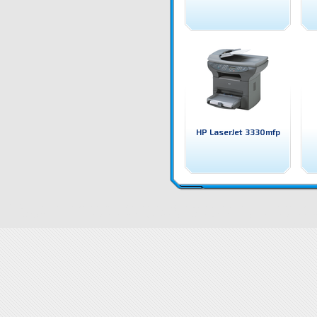
HP LaserJet 3330mfp
3G630E Принтер HP LaserJet Pro 3102fdwe mfp (HP+) HP лазерен принтер, копир, скенер и факс
(HP+)
3G630E Принтер HP LaserJet Pro 3102fdwe mfp (HP+) цена
3G630E Принтер HP LaserJet Pr
Принтер 