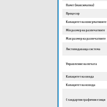
Памет (максимална)
Процесор
Капацитет на консумативите
Min размер на разпечатките
Max размер на разпечатките
Листоподаваща система
Управление на печата
Капацитет на входа
Капацитет на изхода
Стандартни графични езици