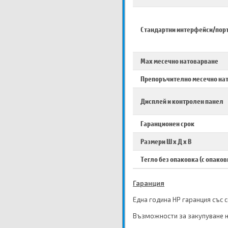
Стандартни интерфейси/пор
Max месечно натоварване
Препоръчително месечно на
Дисплей и контролен панел
Гаранционен срок
Размери Ш х Д х В
Тегло без опаковка (с опаков
Гаранция
Една година HP гаранция със 
Възможности за закупуване н