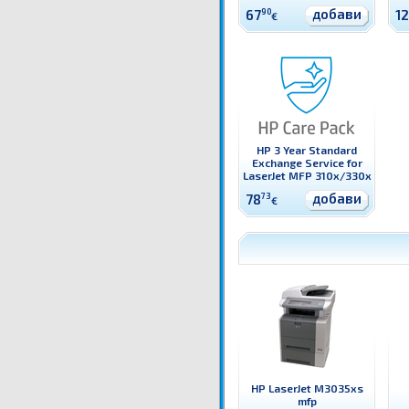
добави
67
90
1
€
HP 3 Year Standard
Exchange Service for
LaserJet MFP 310x/330x
добави
78
73
€
HP LaserJet M3035xs
mfp