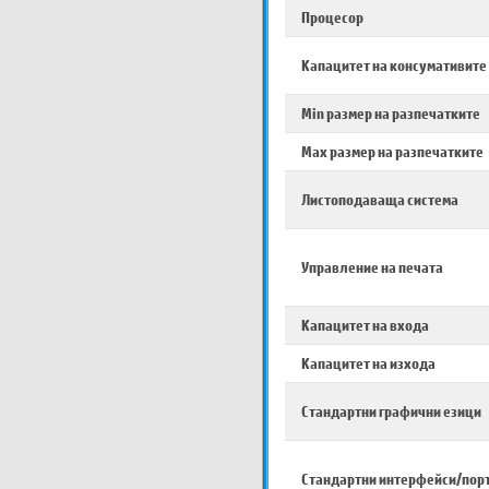
Процесор
Капацитет на консумативите
Min размер на разпечатките
Max размер на разпечатките
Листоподаваща система
Управление на печата
Капацитет на входа
Капацитет на изхода
Стандартни графични езици
Стандартни интерфейси/пор