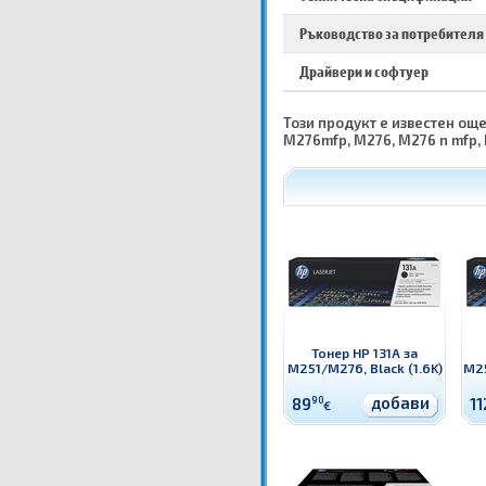
Ръководство за потребителя
Драйвери и софтуер
Този продукт е известен още
M276mfp, M276, M276 n mfp, 
Тонер HP 131A за
M251/M276, Black (1.6K)
M25
добави
89
90
11
€