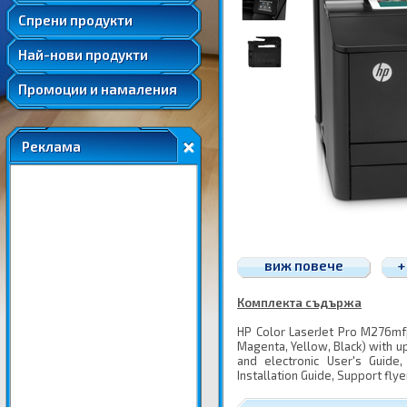
Удължени и допълнителни гаранции
Спрени продукти
Най-нови продукти
Промоции и намаления
Реклама
виж повече
+
Комплекта съдържа
HP Color LaserJet Pro M276mfp,
Magenta, Yellow, Black) with u
and electronic User's Guide,
Installation Guide, Support fly