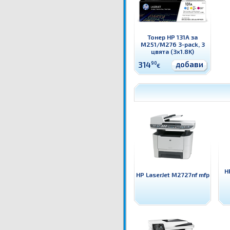
Тонер HP 131A за
M251/M276 3-pack, 3
цвята (3x1.8K)
добави
314
90
€
H
HP LaserJet M2727nf mfp