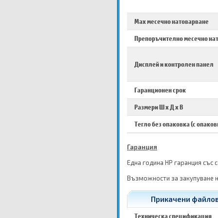
Max месечно натоварване
Препоръчително месечно на
Дисплей и контролен панел
Гаранционен срок
Размери Ш х Д х В
Тегло без опаковка (с опаков
Гаранция
Една година HP гаранция със 
Възможности за закупуване н
Прикачени файлове
Техническа спецификация