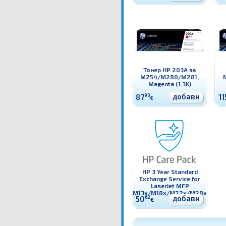
Тонер HP 203A за
M254/M280/M281,
Magenta (1.3K)
добави
87
90
11
€
HP 3 Year Standard
Exchange Service for
LaserJet MFP
M13x/M18x/M22x/M28x
добави
50
62
€