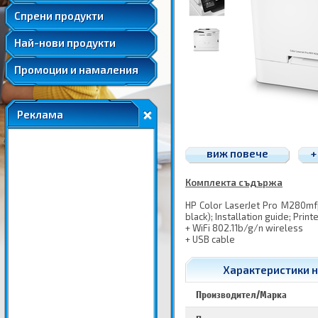
Удължени и допълнителни гаранции
Спрени продукти
Най-нови продукти
Промоции и намаления
Реклама
виж повече
+
Комплекта съдържа
HP Color LaserJet Pro M280mfp
black); Installation guide; Pr
+ WiFi 802.11b/g/n wireless
+ USB cable
Характеристики н
Производител/Марка