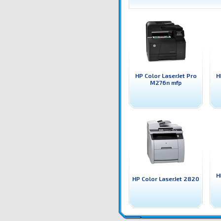
HP Color LaserJet Pro
H
M276n mfp
H
HP Color LaserJet 2820