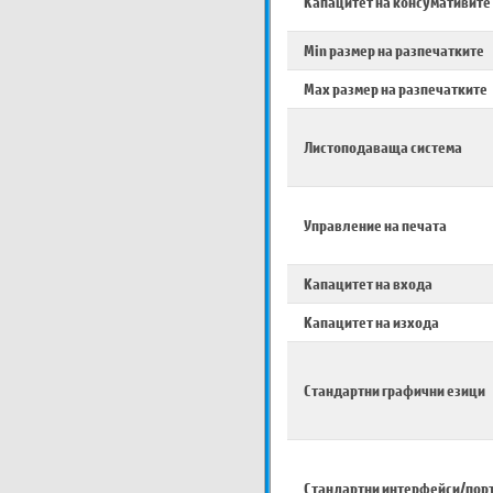
Капацитет на консумативите
Min размер на разпечатките
Max размер на разпечатките
Листоподаваща система
Управление на печата
Капацитет на входа
Капацитет на изхода
Стандартни графични езици
Стандартни интерфейси/пор