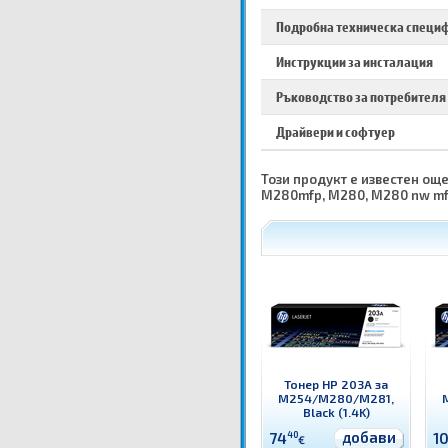
Подробна техническа специ
Инструкции за инсталация
Ръководство за потребителя
Драйвери и софтуер
Този продукт е известен още
M280mfp, M280, M280 nw mf
Тонер HP 203A за
M254/M280/M281,
Black (1.4K)
добави
74
40
1
€