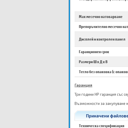
Max месечно натоварване
Препоръчително месечно на
Дисплей и контролен панел
Гаранционен срок
Размери Ш х Д х В
Тегло без опаковка (с опаков
Гаранция
Три години HP гаранция със с
Възможности за закупуване н
Прикачени файлове 
Техническа спецификация