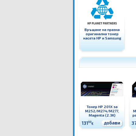
Връщане на празна
оригинална тонер
касета HP и Samsung
Тонер HP 201X за
M252/M274/M277,
M
Magenta (2.3K)
pa
добави
131
90
3
€