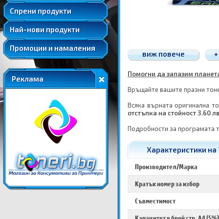
Удължени и допълнителни гаранции
Спрени продукти
Най-нови продукти
Промоции и намаления
виж повече
+
Помогни да запазим планетат
Реклама
Връщайте вашите празни тонер
Всяка върната оригинална то
отстъпка на стойност 3.60 л
Подробности за програмата 
Характеристики на 
Производител/Марка
Кратък номер за избор
Съвместимост
Капацитет в брой стр. A4 (5%)