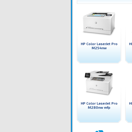
HP Color LaserJet Pro
H
M254nw
HP Color LaserJet Pro
H
M280nw mfp