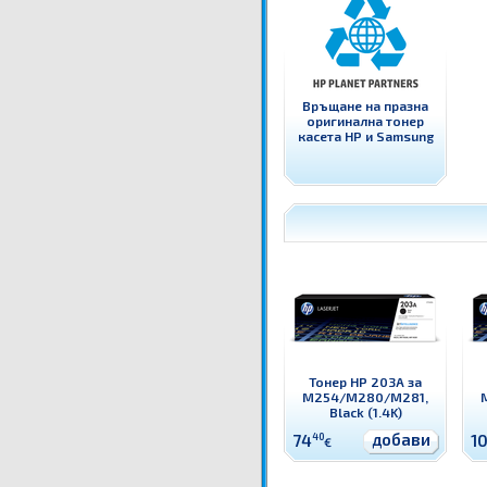
Връщане на празна
оригинална тонер
касета HP и Samsung
Тонер HP 203A за
M254/M280/M281,
Black (1.4K)
добави
74
40
1
€