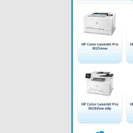
HP Color LaserJet Pro
H
M254nw
HP Color LaserJet Pro
H
M280nw mfp