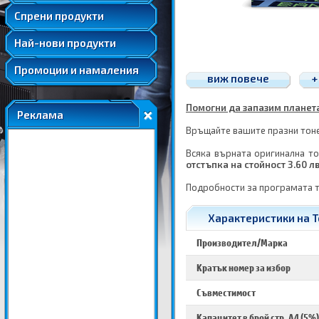
Удължени и допълнителни гаранции
Спрени продукти
Най-нови продукти
Промоции и намаления
виж повече
+
Помогни да запазим планетат
Реклама
Връщайте вашите празни тонер
Всяка върната оригинална то
отстъпка на стойност 3.60 л
Подробности за програмата 
Характеристики на Т
Производител/Марка
Кратък номер за избор
Съвместимост
Капацитет в брой стр. A4 (5%)