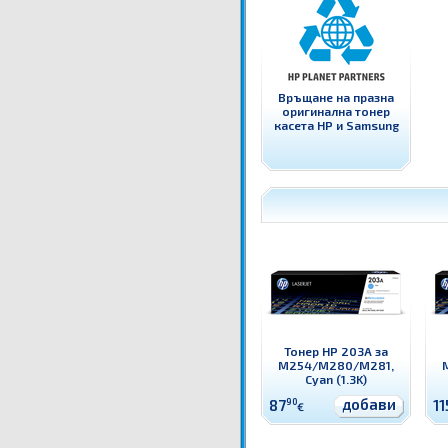
Връщане на празна
оригинална тонер
касета HP и Samsung
Тонер HP 203A за
M254/M280/M281,
Cyan (1.3K)
добави
87
90
11
€